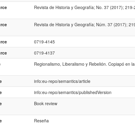
rce
Revista de Historia y Geografí­a; No. 37 (2017); 219
rce
Revista de Historia y Geografí­a; Núm. 37 (2017); 21
rce
0719-4145
rce
0719-4137
e
Regionalismo, Liberalismo y Rebelión. Copiapó en la
e
info:eu-repo/semantics/article
e
info:eu-repo/semantics/publishedVersion
e
Book review
e
Reseña