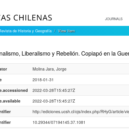
JOURNALS
Revista de Historia y Geografía
View Item
mple item record
alismo, Liberalismo y Rebelión. Copiapó en la Guer
ator
Molina Jara, Jorge
e
2018-01-31
e.accessioned
2022-03-28T15:45:27Z
e.available
2022-03-28T15:45:27Z
tifier
http://ediciones.ucsh.cl/ojs/index.php/RHyG/article/v
tifier
10.29344/07194145.37.1081