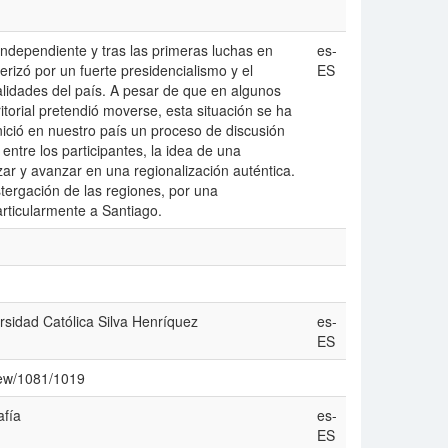
ndependiente y tras las primeras luchas en
es-
erizó por un fuerte presidencialismo y el
ES
lidades del paí­s. A pesar de que en algunos
rritorial pretendió moverse, esta situación se ha
ició en nuestro paí­s un proceso de discusión
entre los participantes, la idea de una
ar y avanzar en una regionalización auténtica.
tergación de las regiones, por una
particularmente a Santiago.
rsidad Católica Silva Henrí­quez
es-
ES
view/1081/1019
fí­a
es-
ES