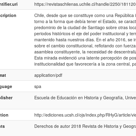
tifier.uri
https://revistaschilenas.uchile.cl/handle/2250/181120
cription
Chile, desde que se constituye como una República i
torno a la forma que debí­a tener el Estado, se caract
predominio de la ciudad de Santiago sobre otras loca
periodos históricos el eje del poder institucional y te
mantenido hasta nuestros dí­as. En el año 2016, se in
sobre el cambio constitucional, reflotando con fuerza 
asamblea constituyente, la necesidad de descentraliz
Esta mirada evidenció una latente percepción de pos
institucionalidad que favorecerí­a a la zona central, 
mat
application/pdf
nguage
spa
lisher
Escuela de Educación en Historia y Geografí­a, Unive
ation
http://ediciones.ucsh.cl/ojs/index.php/RHyG/article/
hts
Derechos de autor 2018 Revista de Historia y Geogra