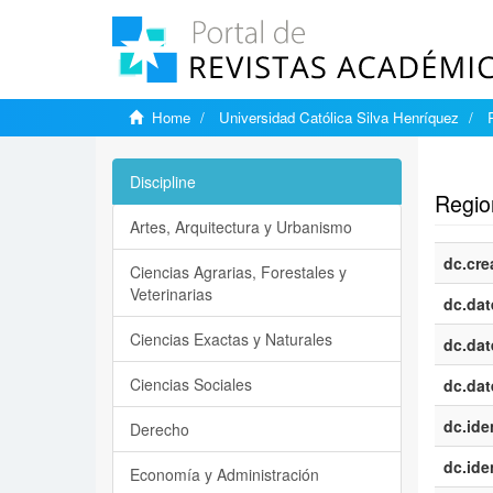
Home
Universidad Católica Silva Henríquez
Show si
Discipline
Region
Artes, Arquitectura y Urbanismo
dc.cre
Ciencias Agrarias, Forestales y
Veterinarias
dc.dat
Ciencias Exactas y Naturales
dc.dat
Ciencias Sociales
dc.dat
dc.iden
Derecho
dc.iden
Economía y Administración