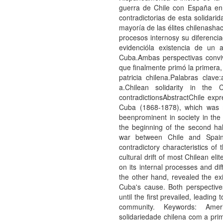
guerra de Chile con España en 18
contradictorias de esta solidarid
mayorí­a de las élites chilenasha
procesos internosy su diferencia
evidencióla existencia de un 
Cuba.Ambas perspectivas convivi
que finalmente primó la primera
patricia chilena.Palabras clave
a.Chilean solidarity in the
contradictionsAbstractChile expr
Cuba (1868-1878), which was 
beenprominent in society in the
the beginning of the second hal
war between Chile and Spain
contradictory characteristics of
cultural drift of most Chilean el
on its internal processes and dif
the other hand, revealed the exi
Cuba's cause. Both perspectives 
until the first prevailed, leadin
community. Keywords: Americ
solidariedade chilena com a pr