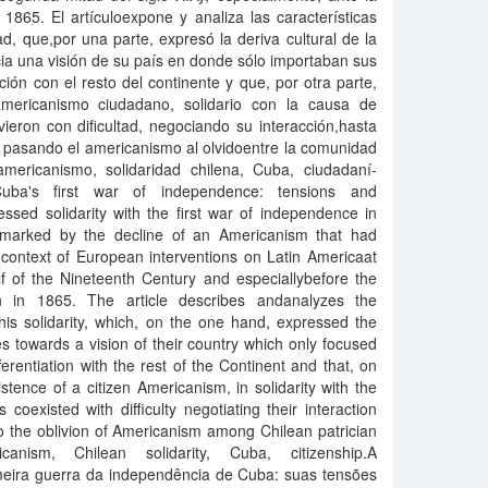
65. El artí­culoexpone y analiza las caracterí­sticas
ad, que,por una parte, expresó la deriva cultural de la
cia una visión de su paí­s en donde sólo importaban sus
ción con el resto del continente y que, por otra parte,
americanismo ciudadano, solidario con la causa de
eron con dificultad, negociando su interacción,hasta
, pasando el americanismo al olvidoentre la comunidad
:americanismo, solidaridad chilena, Cuba, ciudadaní­
 Cuba's first war of independence: tensions and
essed solidarity with the first war of independence in
marked by the decline of an Americanism that had
 context of European interventions on Latin Americaat
f of the Nineteenth Century and especiallybefore the
 in 1865. The article describes andanalyzes the
 this solidarity, which, on the one hand, expressed the
ites towards a vision of their country which only focused
ferentiation with the rest of the Continent and that, on
stence of a citizen Americanism, in solidarity with the
coexisted with difficulty negotiating their interaction
g to the oblivion of Americanism among Chilean patrician
anism, Chilean solidarity, Cuba, citizenship.A
imeira guerra da independência de Cuba: suas tensões