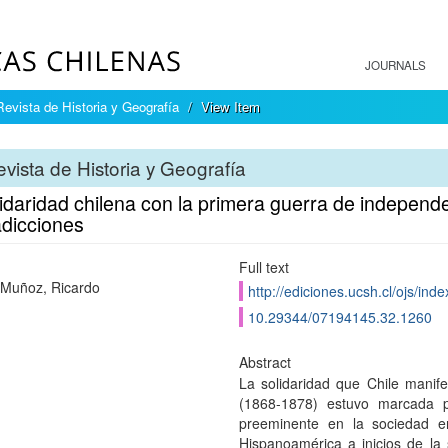
JOURNALS
Revista de Historia y Geografía
View Item
vista de Historia y Geografía
idaridad chilena con la primera guerra de independ
adicciones
Full text
Muñoz, Ricardo
http://ediciones.ucsh.cl/ojs/in
10.29344/07194145.32.1260
Abstract
La solidaridad que Chile manif
(1868-1878) estuvo marcada p
preeminente en la sociedad e
Hispanoamérica a inicios de la 