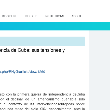
DISCIPLINE
INDEXED
INSTITUTIONS
ABOUT
encia de Cuba: sus tensiones y
dex.php/RHyG/article/view/1260
estó con la primera guerra de independencia deCuba
or el declinar de un americanismo quehabí­a sido
n el contexto de las intervencioneseuropeas sobre
segunda mitad del siglo XIXy, especialmente, ante la