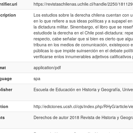
tifier.uri
https://revistaschilenas.uchile.cl/handle/2250/181129
cription
Los estudios sobre la derecha chilena cuentan con un
en lo que refiere a sus ideas polí­ticas y a supapel en
la dictadura militar. Sinembargo, el libro que se rese
estudiode la derecha en el Chile post-dictadura: repe
respecto, cabe señalar que si bien es cierto que alg
tribuna en los medios de comunicación, existepoco es
públicas lo que impide suinserción en el debate polí­ti
verificarse enlos innumerables adjetivos calificativos 
mat
application/pdf
nguage
spa
lisher
Escuela de Educación en Historia y Geografí­a, Unive
ation
http://ediciones.ucsh.cl/ojs/index.php/RHyG/article/
hts
Derechos de autor 2018 Revista de Historia y Geogra