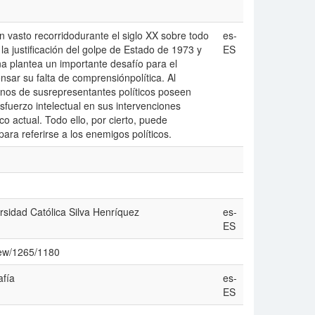
 vasto recorridodurante el siglo XX sobre todo
es-
 la justificación del golpe de Estado de 1973 y
ES
ña plantea un importante desafí­o para el
nsar su falta de comprensiónpolí­tica. Al
unos de susrepresentantes polí­ticos poseen
fuerzo intelectual en sus intervenciones
co actual. Todo ello, por cierto, puede
para referirse a los enemigos polí­ticos.
rsidad Católica Silva Henrí­quez
es-
ES
view/1265/1180
fí­a
es-
ES