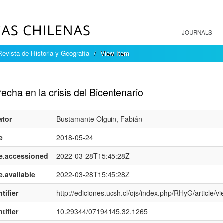
JOURNALS
Revista de Historia y Geografía
View Item
mple item record
echa en la crisis del Bicentenario
ator
Bustamante Olguin, Fabián
e
2018-05-24
e.accessioned
2022-03-28T15:45:28Z
e.available
2022-03-28T15:45:28Z
tifier
http://ediciones.ucsh.cl/ojs/index.php/RHyG/article/v
tifier
10.29344/07194145.32.1265