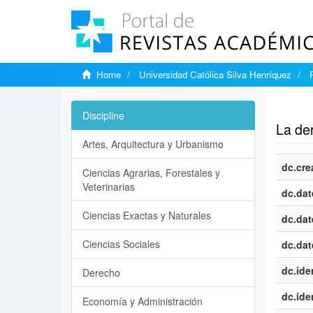
Home
Universidad Católica Silva Henríquez
Show si
Discipline
La der
Artes, Arquitectura y Urbanismo
dc.cre
Ciencias Agrarias, Forestales y
Veterinarias
dc.dat
Ciencias Exactas y Naturales
dc.dat
Ciencias Sociales
dc.dat
dc.iden
Derecho
dc.iden
Economía y Administración