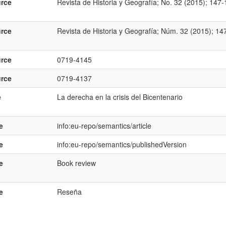
rce
Revista de Historia y Geografí­a; No. 32 (2015); 147
rce
Revista de Historia y Geografí­a; Núm. 32 (2015); 14
rce
0719-4145
rce
0719-4137
e
La derecha en la crisis del Bicentenario
e
info:eu-repo/semantics/article
e
info:eu-repo/semantics/publishedVersion
e
Book review
e
Reseña