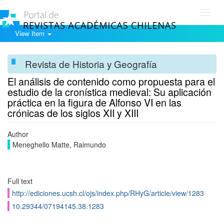
Toggl
navig
View Item
Revista de Historia y Geografía
El análisis de contenido como propuesta para el
estudio de la croní­stica medieval: Su aplicación
práctica en la figura de Alfonso VI en las
crónicas de los siglos XII y XIII
Author
Meneghello Matte, Raimundo
Full text
http://ediciones.ucsh.cl/ojs/index.php/RHyG/article/view/1283
10.29344/07194145.38.1283