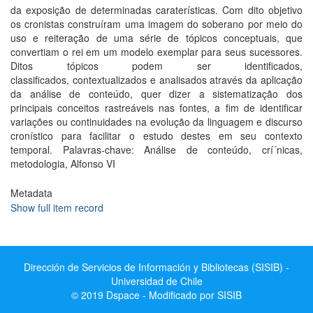
da exposição de determinadas caraterí­sticas. Com dito objetivo
os cronistas construí­ram uma imagem do soberano por meio do
uso e reiteração de uma série de tópicos conceptuais, que
convertiam o rei em um modelo exemplar para seus sucessores.
Ditos tópicos podem ser identificados,
classificados, contextualizados e analisados através da aplicação
da análise de conteúdo, quer dizer a sistematização dos
principais conceitos rastreáveis nas fontes, a fim de identificar
variações ou continuidades na evolução da linguagem e discurso
croní­stico para facilitar o estudo destes em seu contexto
temporal. Palavras-chave: Análise de conteúdo, crí´nicas,
metodologia, Alfonso VI
Metadata
Show full item record
Dirección de Servicios de Información y Bibliotecas (SISIB) -
Universidad de Chile
© 2019 Dspace - Modificado por SISIB