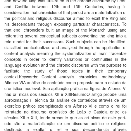
and how the king was illustrated in the chronic discourse by León
and Castilla between 12th and 13th Centuries, having in
consideration that chronicles of that period are a materialization of
the political and religious discourse aimed to exalt the King and
his descendants through exposing particular characteristics. To
that end, chroniclers built an image of the Monarch using and
reiterating several conceptual subjects converting the king into a
role model for their successors. Such subjects can be identified,
classified, contextualized and analyzed through the application of
content analysis meaning the systematization of main traceable
concepts in order to identify variations or continuities in the
language evolution and the chronic discourse with the purpose to
facilitate the study of those topics in their temporary
context.Keywords: Content analysis, chronicles, methodology,
Alfonso VIA análise de conteúdo como proposta para o estudo da
croní­stica medieval: Sua aplicação prática na figura de Alfonso VI
nas crí´nicas dos séculos XII e XIIIResumoO artigo propõe uma
aproximação í técnica da análise de conteúdos através de um
exercí­cio prático exemplificado em Alfonso VI e como o rei foi
retratado no discurso croní­stico de Leão e Castela entre os
séculos XII e XIII, tendo presente que as crí´nicas de este perí­
odo são a materialização de um discurso polí­tico e religioso
destinado a exaltar o rei e sua descendência através