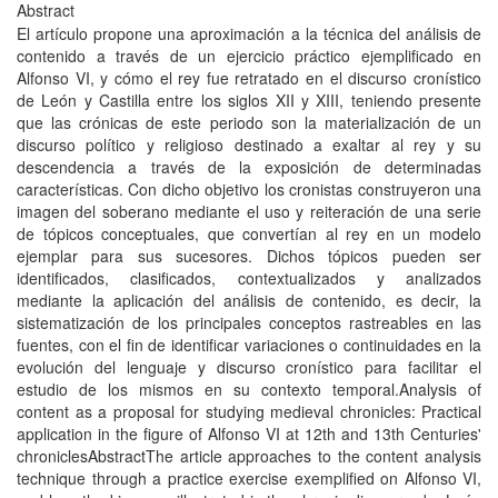
Abstract
El artí­culo propone una aproximación a la técnica del análisis de
contenido a través de un ejercicio práctico ejemplificado en
Alfonso VI, y cómo el rey fue retratado en el discurso croní­stico
de León y Castilla entre los siglos XII y XIII, teniendo presente
que las crónicas de este periodo son la materialización de un
discurso polí­tico y religioso destinado a exaltar al rey y su
descendencia a través de la exposición de determinadas
caracterí­sticas. Con dicho objetivo los cronistas construyeron una
imagen del soberano mediante el uso y reiteración de una serie
de tópicos conceptuales, que convertí­an al rey en un modelo
ejemplar para sus sucesores. Dichos tópicos pueden ser
identificados, clasificados, contextualizados y analizados
mediante la aplicación del análisis de contenido, es decir, la
sistematización de los principales conceptos rastreables en las
fuentes, con el fin de identificar variaciones o continuidades en la
evolución del lenguaje y discurso croní­stico para facilitar el
estudio de los mismos en su contexto temporal.Analysis of
content as a proposal for studying medieval chronicles: Practical
application in the figure of Alfonso VI at 12th and 13th Centuries'
chroniclesAbstractThe article approaches to the content analysis
technique through a practice exercise exemplified on Alfonso VI,