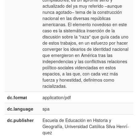
actualizado del ya muy referido –aunque
nunca agotado– tema de la construcción
nacional en las diversas repúblicas
americanas. El elemento novedoso en este
caso es la sistemática inserción de la
discusión sobre la "raza" que guí­a cada uno
de estos trabajos, en un esfuerzo por hacer
converger los idearios de identidad nacional
que emergieron en América tras las
independencias y las conflictivas relaciones
polí­tico-sociales videnciadas en estos
espacios, a las que, con cada vez más
fuerza y honestidad, definimos como
racializadas.
dc.format
application/pdf
dc.language
spa
dc.publisher
Escuela de Educación en Historia y
e
Geografí­a, Universidad Católica Silva Henrí­
E
quez