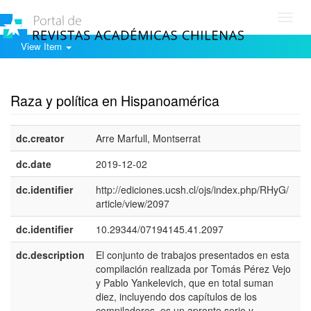
Toggl
navig
View Item
Show simple item record
Raza y polí­tica en Hispanoamérica
dc.creator
Arre Marfull, Montserrat
dc.date
2019-12-02
dc.identifier
http://ediciones.ucsh.cl/ojs/index.php/RHyG/
article/view/2097
dc.identifier
10.29344/07194145.41.2097
dc.description
El conjunto de trabajos presentados en esta
e
compilación realizada por Tomás Pérez Vejo
E
y Pablo Yankelevich, que en total suman
diez, incluyendo dos capí­tulos de los
compiladores, es un apronte serio y