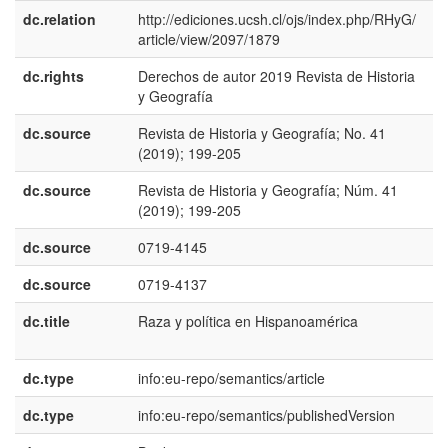
dc.relation
http://ediciones.ucsh.cl/ojs/index.php/RHyG/
article/view/2097/1879
dc.rights
Derechos de autor 2019 Revista de Historia
e
y Geografí­a
E
dc.source
Revista de Historia y Geografí­a; No. 41
e
(2019); 199-205
U
dc.source
Revista de Historia y Geografía; Núm. 41
e
(2019); 199-205
E
dc.source
0719-4145
dc.source
0719-4137
dc.title
Raza y polí­tica en Hispanoamérica
e
E
dc.type
info:eu-repo/semantics/article
dc.type
info:eu-repo/semantics/publishedVersion