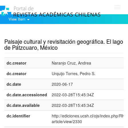
Toggl
navig
View Item
Show simple item record
Paisaje cultural y revisitación geográfica. El lago
de Pátzcuaro, México
dc.creator
Naranjo Cruz, Andrea
dc.creator
Urquijo Torres, Pedro S.
dc.date
2020-06-17
dc.date.accessioned
2022-03-28T15:45:34Z
dc.date.available
2022-03-28T15:45:34Z
dc.identifier
http://ediciones.ucsh.cl/ojs/index.php/RHy
article/view/2330