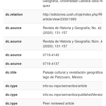
Geografí­a, Universidad Católica Silva Hen
quez
dc.relation
http://ediciones.ucsh.cl/ojs/index.php/RHy
article/view/2330/1993
dc.source
Revista de Historia y Geografí­a; No. 42
(2020); 131-157
dc.source
Revista de Historia y Geografí­a; Núm. 42
(2020); 131-157
dc.source
0719-4145
dc.source
0719-4137
dc.title
Paisaje cultural y revisitación geográfica. 
lago de Pátzcuaro, México
dc.type
info:eu-repo/semantics/article
dc.type
info:eu-repo/semantics/publishedVersion
dc.type
Peer reviewed article