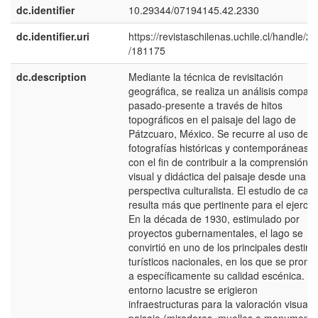
dc.identifier
10.29344/07194145.42.2330
dc.identifier.uri
https://revistaschilenas.uchile.cl/handle/2
/181175
dc.description
Mediante la técnica de revisitación
geográfica, se realiza un análisis compar
pasado-presente a través de hitos
topográficos en el paisaje del lago de
Pátzcuaro, México. Se recurre al uso de
fotografí­as históricas y contemporáneas,
con el fin de contribuir a la comprensión
visual y didáctica del paisaje desde una
perspectiva culturalista. El estudio de cas
resulta más que pertinente para el ejercici
En la década de 1930, estimulado por
proyectos gubernamentales, el lago se
convirtió en uno de los principales destino
turí­sticos nacionales, en los que se promo
a especí­ficamente su calidad escénica. En
entorno lacustre se erigieron
infraestructuras para la valoración visual d