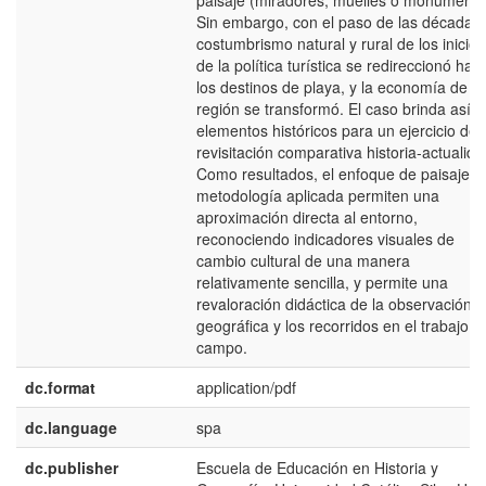
paisaje (miradores, muelles o monumento
Sin embargo, con el paso de las décadas,
costumbrismo natural y rural de los inicios
de la polí­tica turí­stica se redireccionó hac
los destinos de playa, y la economí­a de la
región se transformó. El caso brinda así­
elementos históricos para un ejercicio de
revisitación comparativa historia-actualida
Como resultados, el enfoque de paisaje y 
metodologí­a aplicada permiten una
aproximación directa al entorno,
reconociendo indicadores visuales de
cambio cultural de una manera
relativamente sencilla, y permite una
revaloración didáctica de la observación
geográfica y los recorridos en el trabajo d
campo.
dc.format
application/pdf
dc.language
spa
dc.publisher
Escuela de Educación en Historia y