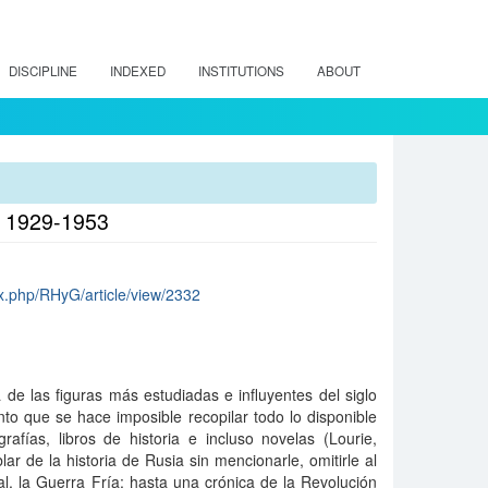
DISCIPLINE
INDEXED
INSTITUTIONS
ABOUT
ad, 1929-1953
dex.php/RHyG/article/view/2332
 de las figuras más estudiadas e influyentes del siglo
to que se hace imposible recopilar todo lo disponible
afí­as, libros de historia e incluso novelas (Lourie,
ar de la historia de Rusia sin mencionarle, omitirle al
, la Guerra Frí­a; hasta una crónica de la Revolución