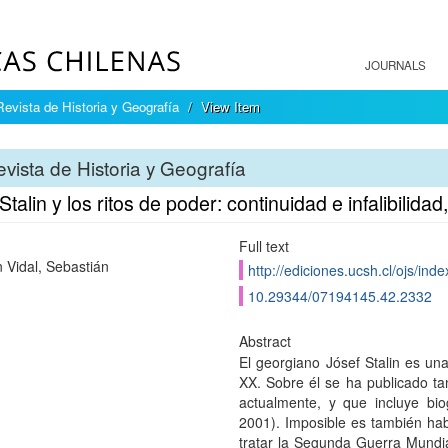
JOURNALS
Revista de Historia y Geografía
View Item
vista de Historia y Geografía
Stalin y los ritos de poder: continuidad e infalibilid
Full text
Vidal, Sebastián
http://ediciones.ucsh.cl/ojs/in
10.29344/07194145.42.2332
Abstract
El georgiano Jósef Stalin es una
XX. Sobre él se ha publicado tan
actualmente, y que incluye biogr
2001). Imposible es también habl
tratar la Segunda Guerra Mundial