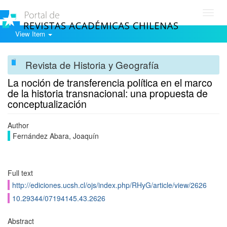
Toggl
navig
View Item
Revista de Historia y Geografía
La noción de transferencia polí­tica en el marco
de la historia transnacional: una propuesta de
conceptualización
Author
Fernández Abara, Joaquí­n
Full text
http://ediciones.ucsh.cl/ojs/index.php/RHyG/article/view/2626
10.29344/07194145.43.2626
Abstract