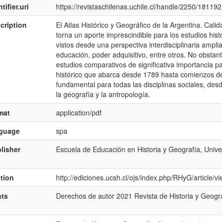
tifier.uri
https://revistaschilenas.uchile.cl/handle/2250/181192
cription
El Atlas Histórico y Geográfico de la Argentina. Cali
torna un aporte imprescindible para los estudios hist
vistos desde una perspectiva interdisciplinaria ampli
educación, poder adquisitivo, entre otros. No obstant
estudios comparativos de significativa importancia p
histórico que abarca desde 1789 hasta comienzos del
fundamental para todas las disciplinas sociales, desde 
la geografí­a y la antropologí­a.
mat
application/pdf
nguage
spa
lisher
Escuela de Educación en Historia y Geografí­a, Unive
ation
http://ediciones.ucsh.cl/ojs/index.php/RHyG/article/
hts
Derechos de autor 2021 Revista de Historia y Geogra