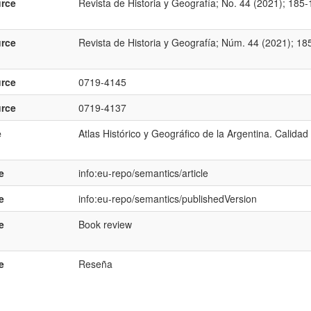
rce
Revista de Historia y Geografí­a; No. 44 (2021); 185
rce
Revista de Historia y Geografí­a; Núm. 44 (2021); 18
rce
0719-4145
rce
0719-4137
e
Atlas Histórico y Geográfico de la Argentina. Calidad 
e
info:eu-repo/semantics/article
e
info:eu-repo/semantics/publishedVersion
e
Book review
e
Reseña