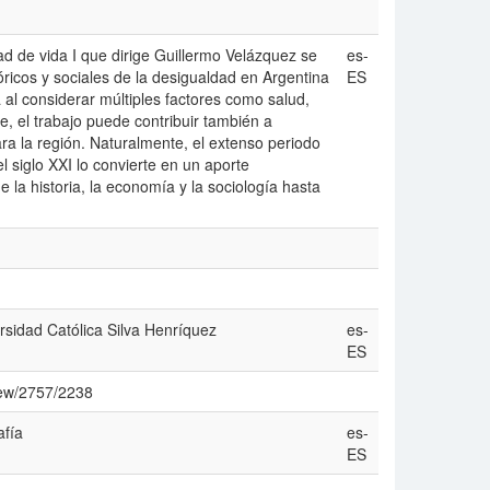
dad de vida I que dirige Guillermo Velázquez se
es-
óricos y sociales de la desigualdad en Argentina
ES
a al considerar múltiples factores como salud,
e, el trabajo puede contribuir también a
ara la región. Naturalmente, el extenso periodo
 siglo XXI lo convierte en un aporte
la historia, la economí­a y la sociologí­a hasta
rsidad Católica Silva Henrí­quez
es-
ES
view/2757/2238
fí­a
es-
ES