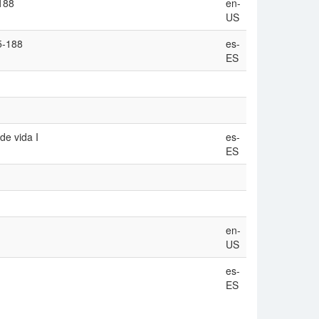
-188
en-
US
5-188
es-
ES
de vida I
es-
ES
en-
US
es-
ES