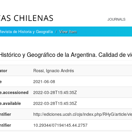
JOURNALS
Revista de Historia y Geografía
View Item
mple item record
Histórico y Geográfico de la Argentina. Calidad de vi
ator
Rossi, Ignacio Andrés
e
2021-06-08
e.accessioned
2022-03-28T15:45:35Z
e.available
2022-03-28T15:45:35Z
tifier
http://ediciones.ucsh.cl/ojs/index.php/RHyG/article/v
tifier
10.29344/07194145.44.2757