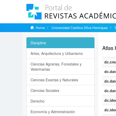
Home
Universidad Católica Silva Henríquez
Show si
Discipline
Atlas 
Artes, Arquitectura y Urbanismo
dc.cre
Ciencias Agrarias, Forestales y
Veterinarias
dc.dat
Ciencias Exactas y Naturales
dc.dat
Ciencias Sociales
dc.dat
dc.iden
Derecho
dc.iden
Economía y Administración