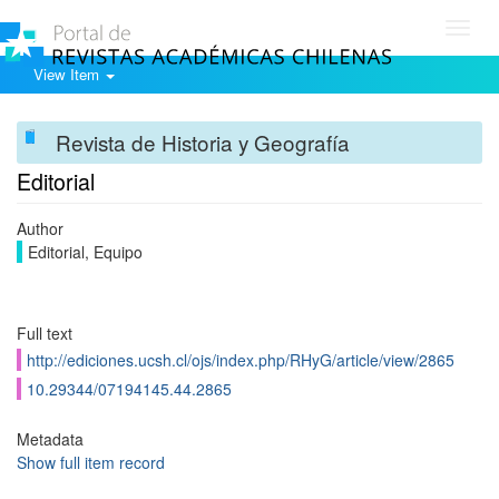
Toggl
navig
View Item
Revista de Historia y Geografía
Editorial
Author
Editorial, Equipo
Full text
http://ediciones.ucsh.cl/ojs/index.php/RHyG/article/view/2865
10.29344/07194145.44.2865
Metadata
Show full item record