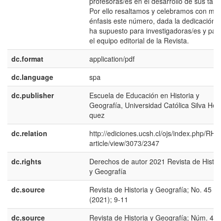
profesoras/es en el desarrollo de sus tare
Por ello resaltamos y celebramos con ma
énfasis este número, dada la dedicación 
ha supuesto para investigadoras/es y par
el equipo editorial de la Revista.
dc.format
application/pdf
dc.language
spa
dc.publisher
Escuela de Educación en Historia y
Geografí­a, Universidad Católica Silva Hen
quez
dc.relation
http://ediciones.ucsh.cl/ojs/index.php/RHy
article/view/3073/2347
dc.rights
Derechos de autor 2021 Revista de Histor
y Geografí­a
dc.source
Revista de Historia y Geografí­a; No. 45
(2021); 9-11
dc.source
Revista de Historia y Geografí­a; Núm. 45