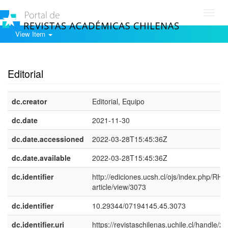
Toggl
navig
View Item
Show simple item record
Editorial
dc.creator
Editorial, Equipo
dc.date
2021-11-30
dc.date.accessioned
2022-03-28T15:45:36Z
dc.date.available
2022-03-28T15:45:36Z
dc.identifier
http://ediciones.ucsh.cl/ojs/index.php/RHy
article/view/3073
dc.identifier
10.29344/07194145.45.3073
dc.identifier.uri
https://revistaschilenas.uchile.cl/handle/2