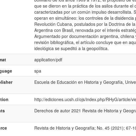
que se dieron en la práctica de los asilos durante el 
caracterizadas por un común impulso desarrollista.
operan en simultáneo: los controles de la disidencia p
Revolución Cubana, postulados por la Doctrina de la 
Argentina con Brasil, renovada por el interés estratég
Argumentado por documentación argentina, chilena y
revisión bibliográfica, el artí­culo concluye que en a
ideológica se supeditó a la geopolí­tica.
mat
application/pdf
nguage
spa
lisher
Escuela de Educación en Historia y Geografí­a, Unive
ation
http://ediciones.ucsh.cl/ojs/index.php/RHyG/article/
hts
Derechos de autor 2021 Revista de Historia y Geogra
rce
Revista de Historia y Geografí­a; No. 45 (2021); 67-1