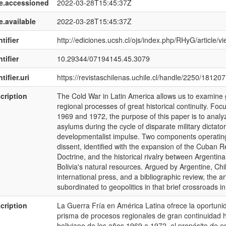
e.accessioned
2022-03-28T15:45:37Z
e.available
2022-03-28T15:45:37Z
tifier
http://ediciones.ucsh.cl/ojs/index.php/RHyG/article/v
tifier
10.29344/07194145.45.3079
tifier.uri
https://revistaschilenas.uchile.cl/handle/2250/181207
cription
The Cold War in Latin America allows us to examine
regional processes of great historical continuity. Foc
1969 and 1972, the purpose of this paper is to analyz
asylums during the cycle of disparate military dicta
developmentalist impulse. Two components operating ar
dissent, identified with the expansion of the Cuban R
Doctrine, and the historical rivalry between Argentina
Bolivia's natural resources. Argued by Argentine, Ch
international press, and a bibliographic review, the a
subordinated to geopolitics in that brief crossroads 
cription
La Guerra Frí­a en América Latina ofrece la oportun
prisma de procesos regionales de gran continuidad hi
boliviano de los años 1969 a 1972, el propósito de e