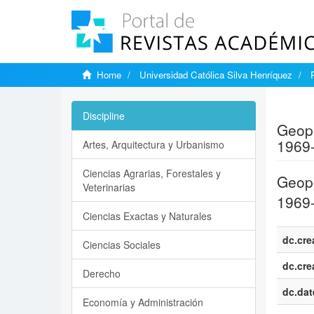
Home
Universidad Católica Silva Henríquez
Show si
Discipline
Geopo
1969
Artes, Arquitectura y Urbanismo
Ciencias Agrarias, Forestales y
Geopo
Veterinarias
1969
Ciencias Exactas y Naturales
dc.cre
Ciencias Sociales
dc.cre
Derecho
dc.dat
Economía y Administración