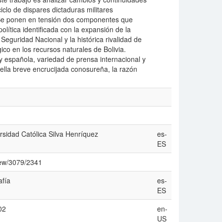
ciclo de dispares dictaduras militares
 Se ponen en tensión dos componentes que
olí­tica identificada con la expansión de la
Seguridad Nacional y la histórica rivalidad de
ico en los recursos naturales de Bolivia.
 española, variedad de prensa internacional y
quella breve encrucijada conosureña, la razón
rsidad Católica Silva Henrí­quez
es-
ES
view/3079/2341
fí­a
es-
ES
02
en-
US