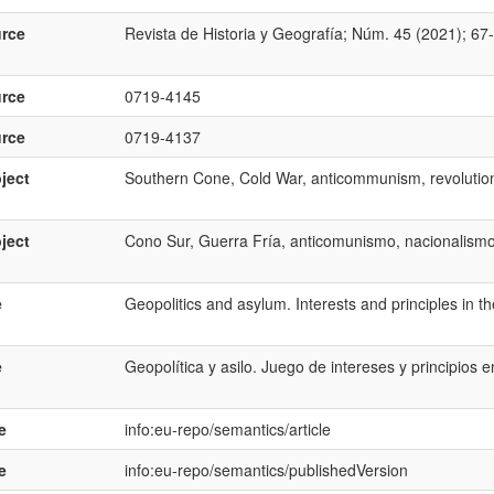
rce
Revista de Historia y Geografí­a; Núm. 45 (2021); 67
rce
0719-4145
rce
0719-4137
ject
Southern Cone, Cold War, anticommunism, revolution
ject
Cono Sur, Guerra Frí­a, anticomunismo, nacionalismo
e
Geopolitics and asylum. Interests and principles in t
e
Geopolí­tica y asilo. Juego de intereses y principios 
e
info:eu-repo/semantics/article
e
info:eu-repo/semantics/publishedVersion