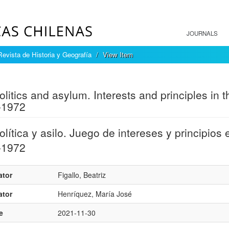
JOURNALS
Revista de Historia y Geografía
View Item
mple item record
litics and asylum. Interests and principles in t
-1972
lí­tica y asilo. Juego de intereses y principios 
-1972
ator
Figallo, Beatriz
ator
Henrí­quez, Marí­a José
e
2021-11-30