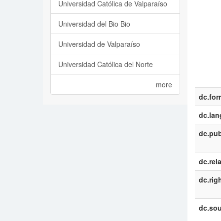
Universidad Católica de Valparaíso
Universidad del Bio Bio
Universidad de Valparaíso
Universidad Católica del Norte
more
dc.for
dc.la
dc.pub
dc.rel
dc.rig
dc.sou