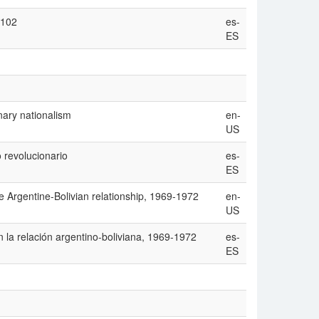
-102
es-
ES
ary nationalism
en-
US
 revolucionario
es-
ES
he Argentine-Bolivian relationship, 1969-1972
en-
US
en la relación argentino-boliviana, 1969-1972
es-
ES