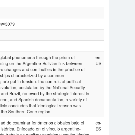
iew/3079
 global phenomena through the prism of
en-
using on the Argentine-Bolivian link between
US
e changes and continuities in the practice of
torships characterized by a common
e put in tension: the controls of political
evolution, postulated by the National Security
 and Brazil, renewed by the strategic interest in
ilean, and Spanish documentation, a variety of
rticle concludes that ideological reason was
in the Southern Cone region.
idad de examinar fenómenos globales bajo el
es-
stórica. Enfocado en el ví­nculo argentino-
ES
ste trabajo es analizar cambios y continuidades