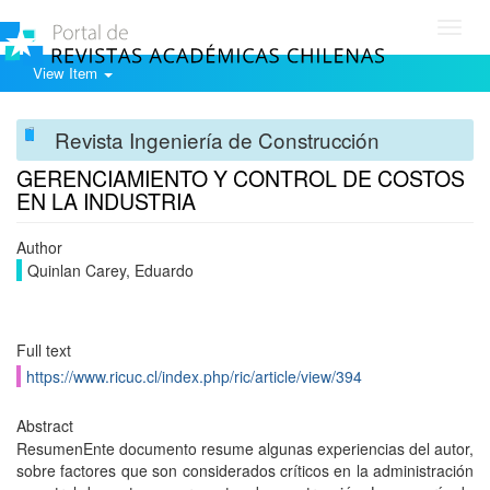
Toggl
navig
View Item
Revista Ingeniería de Construcción
GERENCIAMIENTO Y CONTROL DE COSTOS
EN LA INDUSTRIA
Author
Quinlan Carey, Eduardo
Full text
https://www.ricuc.cl/index.php/ric/article/view/394
Abstract
ResumenEnte documento resume algunas experiencias del autor,
sobre factores que son considerados críticos en la administración