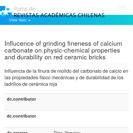
Toggl
navig
View Item
Show simple item record
Influcence of grinding fineness of calcium
carbonate on physic-chemical properties
and durability on red ceramic bricks
Influencia de la finura de molido del carbonato de calcio en
las propiedades físico mecánicas y de durabilidad de los
ladrillos de cerámica roja
dc.contributor
dc.contributor
dc.creator
Díaz, Yosvany