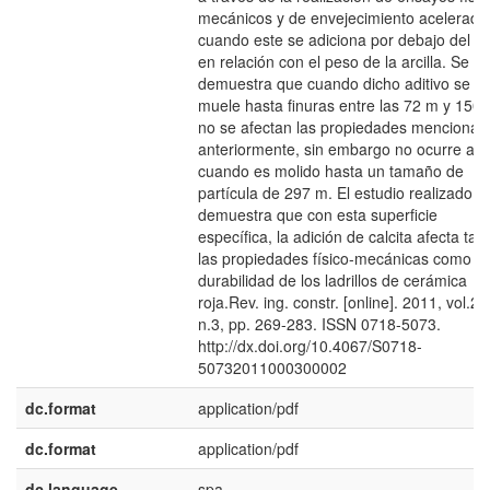
mecánicos y de envejecimiento acelerado
cuando este se adiciona por debajo del 
en relación con el peso de la arcilla. Se
demuestra que cuando dicho aditivo se
muele hasta finuras entre las 72 m y 150 
no se afectan las propiedades mencionad
anteriormente, sin embargo no ocurre así
cuando es molido hasta un tamaño de
partícula de 297 m. El estudio realizado,
demuestra que con esta superficie
específica, la adición de calcita afecta tan
las propiedades físico-mecánicas como d
durabilidad de los ladrillos de cerámica
roja.Rev. ing. constr. [online]. 2011, vol.26
n.3, pp. 269-283. ISSN 0718-5073.
http://dx.doi.org/10.4067/S0718-
50732011000300002
dc.format
application/pdf
dc.format
application/pdf
dc.language
spa