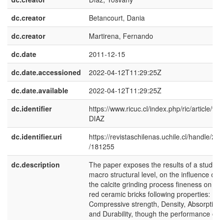
dc.creator
Betancourt, Dania
dc.creator
Martirena, Fernando
dc.date
2011-12-15
dc.date.accessioned
2022-04-12T11:29:25Z
dc.date.available
2022-04-12T11:29:25Z
dc.identifier
https://www.ricuc.cl/index.php/ric/article/vi
DIAZ
dc.identifier.uri
https://revistaschilenas.uchile.cl/handle/2
/181255
dc.description
The paper exposes the results of a study, 
macro structural level, on the influence of
the calcite grinding process fineness on t
red ceramic bricks following properties:
Compressive strength, Density, Absorptio
and Durability, though the performance of