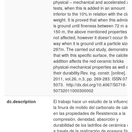
physical – mechanical and accelerated ag
tests, when this is added in an amount
inferior to the 10% in relation with the clay
weight. It is proved that when this admixtu
is ground until fineness between 72 m an
150 m, the above mentioned properties a
not affected, however it doesn’t occur this
way when it is ground until a particle size 
297m. The carried out study, demonstrate
that with this specific surface, the calcite
addition affects the red ceramic bricks
physical-mechanical properties as well as
their durability.Rev. ing. constr. [online].
2011, vol.26, n.3, pp. 269-283. ISSN 0718
5073. http://dx.doi.org/10.4067/S0718-
50732011000300002
dc.description
El trabajo hace un estudio de la influencia
la finura de molido del carbonato de calci
en las propiedades de Resistencia a la
compresión, densidad, absorción y
durabilidad de los ladrillos de cerámica roj
a través de la realización de ensayos físic