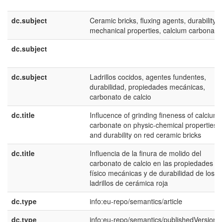
dc.subject
Ceramic bricks, fluxing agents, durability,
mechanical properties, calcium carbonate
dc.subject
dc.subject
Ladrillos cocidos, agentes fundentes,
durabilidad, propiedades mecánicas,
carbonato de calcio
dc.title
Influcence of grinding fineness of calcium
carbonate on physic-chemical properties
and durability on red ceramic bricks
dc.title
Influencia de la finura de molido del
carbonato de calcio en las propiedades
físico mecánicas y de durabilidad de los
ladrillos de cerámica roja
dc.type
info:eu-repo/semantics/article
dc.type
info:eu-repo/semantics/publishedVersion