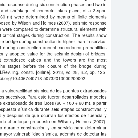
smic response during six construction phases and two in
p and shrinkage of concrete takes place, of a 3-span
 60 m) were determined by means of finite elements
posed by Wilson and Holmes (2007), seismic response
ce were compared to determine structural elements with
t critical stages during construction. The results show
the bridge during construction is higher than in service,
at during construction annual exceedance probabilities
nly adopted value for the seismic design of bridges.
at extradosed cables and the towers are the most
the stages before the closure of the bridge during
l.Rev. ing. constr. [online]. 2013, vol.28, n.2, pp. 125-
.doi.org/10.4067/S0718-50732013000200002
e la vulnerabilidad sísmica de los puentes extradosados
zos sucesivos. Para esto fueron desarrollados modelos
e extradosado de tres luces (60 + 100 + 60 m), a partir
espuesta sísmica durante seis etapas constructivas, y
s y después de que ocurran los efectos de fluencia y
endo el enfoque propuesto en Wilson y Holmes (2007),
a durante construcción y en servicio para determinar
 mayor vulnerabilidad sísmica, además de detectar las