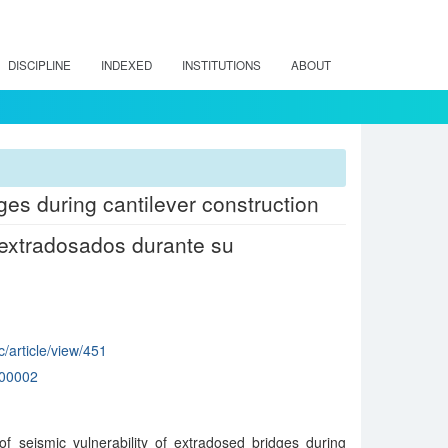
DISCIPLINE
INDEXED
INSTITUTIONS
ABOUT
ges during cantilever construction
 extradosados durante su
c/article/view/451
00002
f seismic vulnerability of extradosed bridges during