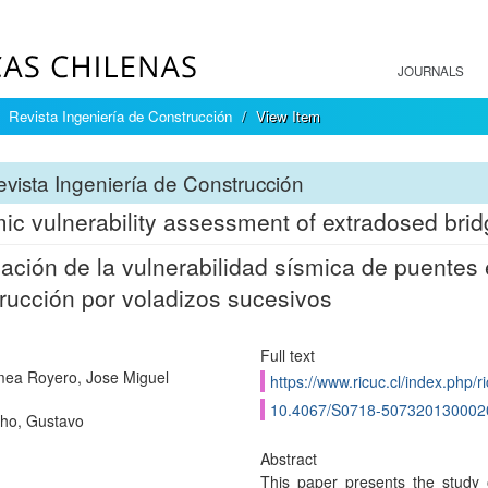
JOURNALS
Revista Ingeniería de Construcción
View Item
vista Ingeniería de Construcción
ic vulnerability assessment of extradosed brid
ación de la vulnerabilidad sísmica de puentes
rucción por voladizos sucesivos
Full text
ea Royero, Jose Miguel
https://www.ricuc.cl/index.php/ri
10.4067/S0718-507320130002
ho, Gustavo
Abstract
This paper presents the study o