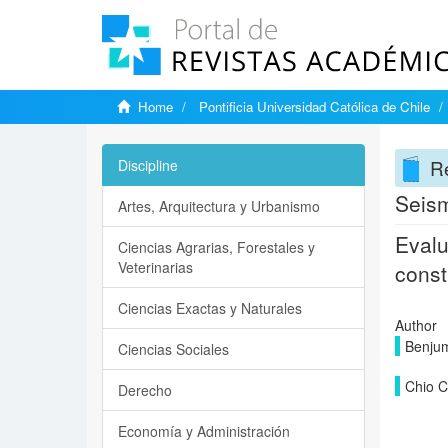
Home
Pontificia Universidad Católica de Chile
Re
Discipline
Seism
Artes, Arquitectura y Urbanismo
Evalu
Ciencias Agrarias, Forestales y
Veterinarias
const
Ciencias Exactas y Naturales
Author
Benjum
Ciencias Sociales
Chio C
Derecho
Economía y Administración