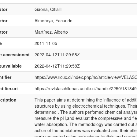
ator
Gaona, Citlalli
ator
Almeraya, Facundo
ator
Martínez, Alberto
e
2011-11-05
e.accessioned
2022-04-12T11:29:58Z
e.available
2022-04-12T11:29:58Z
tifier
https://www.ricuc.cl/index.php/ric/article/view/VELA
tifier.uri
https://revistaschilenas.uchile.cl/handle/2250/181349
cription
This paper aims at determining the influence of addit
structures by using electrochemical techniques. Thei
determined . The authors perfomed chemical analyses 
measure the pH,and evaluat the compressive and flexu
water absorption. The methodology was carried out
action of the admixtures was evaluated and their effe
were measured using corrosionpotentials and corrosi