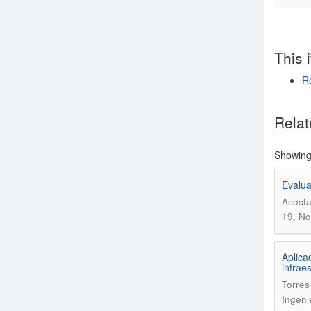
This 
Re
Show si
Relat
Showing 
Evalua
Acosta
19, No
Aplica
infrae
Torres
Ingeni