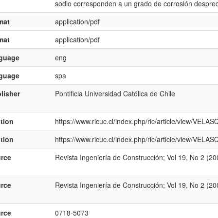
sodio corresponden a un grado de corrosión desprec
mat
application/pdf
mat
application/pdf
nguage
eng
nguage
spa
lisher
Pontificia Universidad Católica de Chile
ation
https://www.ricuc.cl/index.php/ric/article/view/VELA
ation
https://www.ricuc.cl/index.php/ric/article/view/VELA
rce
Revista Ingeniería de Construcción; Vol 19, No 2 (2
rce
Revista Ingeniería de Construcción; Vol 19, No 2 (2
rce
0718-5073