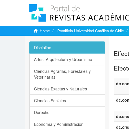
Home
Pontificia Universidad Católica de Chile
Show si
Discipline
Effec
Artes, Arquitectura y Urbanismo
Efect
Ciencias Agrarias, Forestales y
Veterinarias
dc.con
Ciencias Exactas y Naturales
dc.con
Ciencias Sociales
Derecho
dc.cre
Economía y Administración
dc.cre