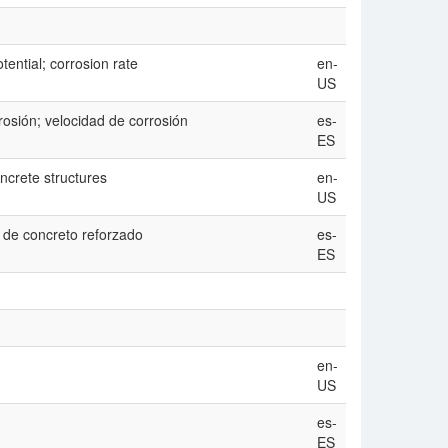
tential; corrosion rate
en-
US
rrosión; velocidad de corrosión
es-
ES
oncrete structures
en-
US
s de concreto reforzado
es-
ES
en-
US
es-
ES