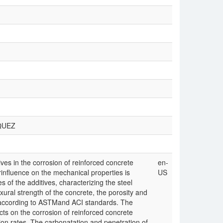
SQUEZ
ives in the corrosion of reinforced concrete
en-
rinfluence on the mechanical properties is
US
of the additives, characterizing the steel
ral strength of the concrete, the porosity and
 according to ASTMand ACI standards. The
cts on the corrosion of reinforced concrete
on rates. The carbonatation and penetration of