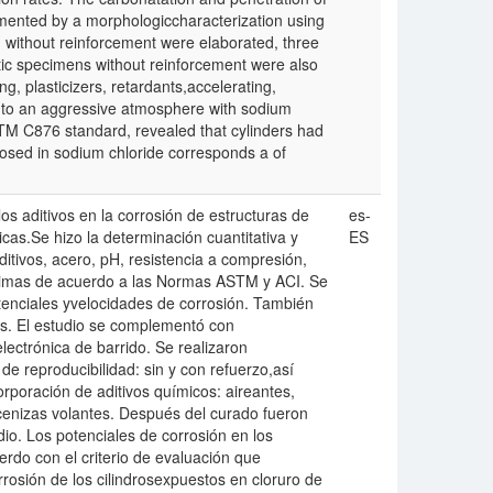
mented by a morphologiccharacterization using
 without reinforcement were elaborated, three
tic specimens without reinforcement were also
ng, plasticizers, retardants,accelerating,
d to an aggressive atmosphere with sodium
STM C876 standard, revealed that cylinders had
posed in sodium chloride corresponds a of
los aditivos en la corrosión de estructuras de
es-
as.Se hizo la determinación cuantitativa y
ES
ditivos, acero, pH, resistencia a compresión,
óptimas de acuerdo a las Normas ASTM y ACI. Se
tenciales yvelocidades de corrosión. También
os. El estudio se complementó con
ectrónica de barrido. Se realizaron
de reproducibilidad: sin y con refuerzo,así
rporación de aditivos químicos: aireantes,
 ycenizas volantes. Después del curado fueron
io. Los potenciales de corrosión en los
rdo con el criterio de evaluación que
osión de los cilindrosexpuestos en cloruro de