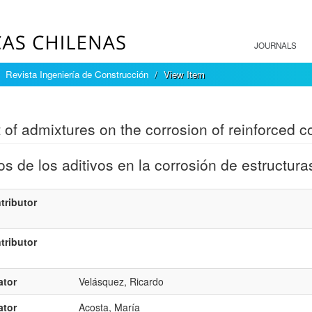
JOURNALS
Revista Ingeniería de Construcción
View Item
mple item record
t of admixtures on the corrosion of reinforced c
os de los aditivos en la corrosión de estructur
tributor
tributor
ator
Velásquez, Ricardo
ator
Acosta, María