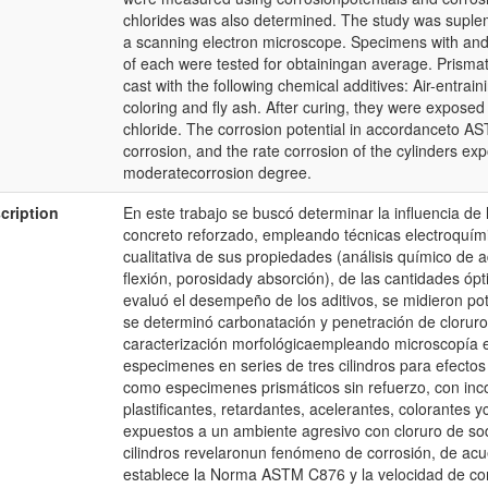
chlorides was also determined. The study was suple
a scanning electron microscope. Specimens with and
of each were tested for obtainingan average. Prisma
cast with the following chemical additives: Air-entraini
coloring and fly ash. After curing, they were expose
chloride. The corrosion potential in accordanceto A
corrosion, and the rate corrosion of the cylinders ex
moderatecorrosion degree.
cription
En este trabajo se buscó determinar la influencia de 
concreto reforzado, empleando técnicas electroquímic
cualitativa de sus propiedades (análisis químico de a
flexión, porosidady absorción), de las cantidades 
evaluó el desempeño de los aditivos, se midieron po
se determinó carbonatación y penetración de clorur
caracterización morfológicaempleando microscopía el
especimenes en series de tres cilindros para efectos 
como especimenes prismáticos sin refuerzo, con inco
plastificantes, retardantes, acelerantes, colorantes
expuestos a un ambiente agresivo con cloruro de sod
cilindros revelaronun fenómeno de corrosión, de acue
establece la Norma ASTM C876 y la velocidad de corr