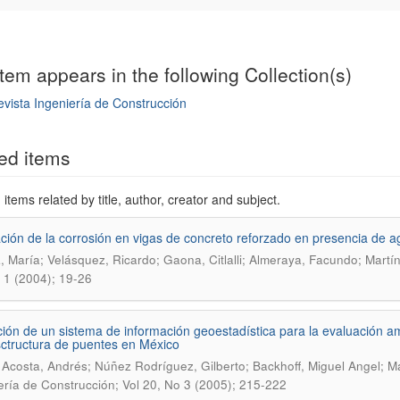
item appears in the following Collection(s)
vista Ingeniería de Construcción
mple item record
ed items
items related by title, author, creator and subject.
ción de la corrosión en vigas de concreto reforzado en presencia de a
, María; Velásquez, Ricardo; Gaona, Citlalli; Almeraya, Facundo; Martín
 1 (2004); 19-26
ción de un sistema de información geoestadística para la evaluación a
sctructura de puentes en México
 Acosta, Andrés; Núñez Rodríguez, Gilberto; Backhoff, Miguel Angel; Ma
ería de Construcción; Vol 20, No 3 (2005); 215-222