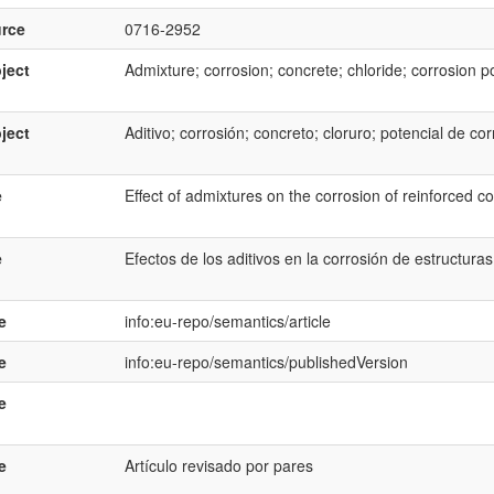
rce
0716-2952
ject
Admixture; corrosion; concrete; chloride; corrosion po
ject
Aditivo; corrosión; concreto; cloruro; potencial de co
e
Effect of admixtures on the corrosion of reinforced c
e
Efectos de los aditivos en la corrosión de estructura
e
info:eu-repo/semantics/article
e
info:eu-repo/semantics/publishedVersion
e
e
Artículo revisado por pares