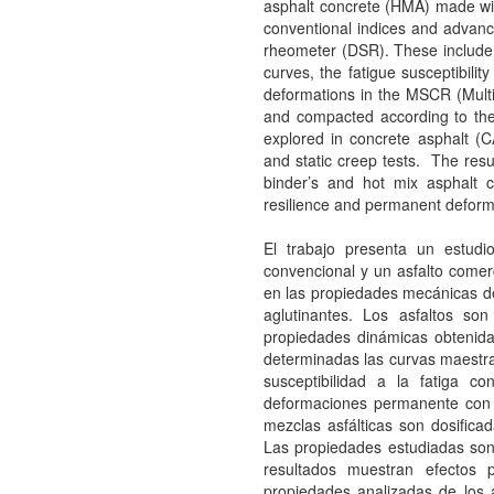
asphalt concrete (HMA) made wi
conventional indices and advan
rheometer (DSR). These include
curves, the fatigue susceptibil
deformations in the MSCR (Mult
and compacted according to th
explored in concrete asphalt (
and static creep tests. The resul
binder’s and hot mix asphalt co
resilience and permanent deform
El trabajo presenta un estudi
convencional y un asfalto comerc
en las propiedades mecánicas d
aglutinantes. Los asfaltos so
propiedades dinámicas obtenid
determinadas las curvas maestras
susceptibilidad a la fatiga 
deformaciones permanente con
mezclas asfálticas son dosific
Las propiedades estudiadas son
resultados muestran efectos 
propiedades analizadas de los 