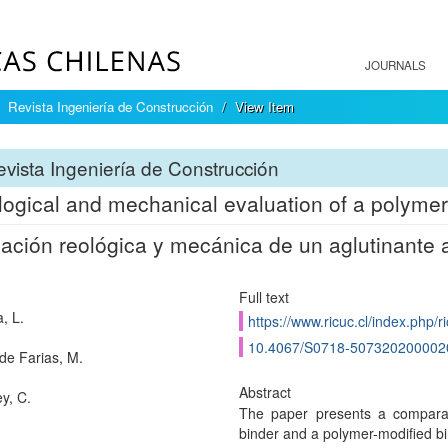
JOURNALS
Revista Ingeniería de Construcción
View Item
vista Ingeniería de Construcción
ogical and mechanical evaluation of a polymer
ación reológica y mecánica de un aglutinante a
Full text
, L.
https://www.ricuc.cl/index.php/ri
10.4067/S0718-507320200002
de Farias, M.
Abstract
y, C.
The paper presents a comparat
binder and a polymer-modified bi