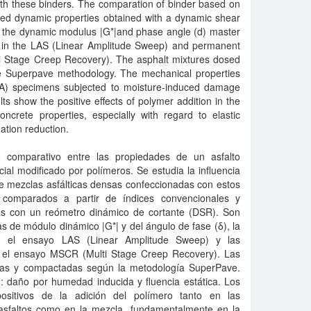
th these binders. The comparation of binder based on
ced dynamic properties obtained with a dynamic shear
 the dynamic modulus |G*|and phase angle (d) master
ity in the LAS (Linear Amplitude Sweep) and permanent
i Stage Creep Recovery). The asphalt mixtures dosed
e Superpave methodology. The mechanical properties
CA) specimens subjected to moisture-induced damage
ts show the positive effects of polymer addition in the
ncrete properties, especially with regard to elastic
ation reduction.
o comparativo entre las propiedades de un asfalto
ial modificado por polímeros. Se estudia la influencia
e mezclas asfálticas densas confeccionadas con estos
n comparados a partir de índices convencionales y
as con un reómetro dinámico de cortante (DSR). Son
 de módulo dinámico |G*| y del ángulo de fase (δ), la
con el ensayo LAS (Linear Amplitude Sweep) y las
 el ensayo MSCR (Multi Stage Creep Recovery). Las
adas y compactadas según la metodología SuperPave.
: daño por humedad inducida y fluencia estática. Los
positivos de la adición del polímero tanto en las
asfaltos como en la mezcla, fundamentalmente en la