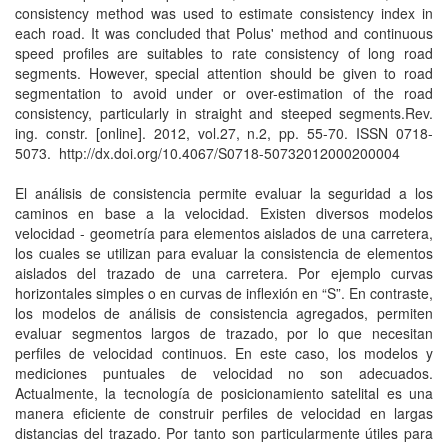
consistency method was used to estimate consistency index in
each road. It was concluded that Polus' method and continuous
speed profiles are suitables to rate consistency of long road
segments. However, special attention should be given to road
segmentation to avoid under or over-estimation of the road
consistency, particularly in straight and steeped segments.Rev.
ing. constr. [online]. 2012, vol.27, n.2, pp. 55-70. ISSN 0718-
5073. http://dx.doi.org/10.4067/S0718-50732012000200004
El análisis de consistencia permite evaluar la seguridad a los
caminos en base a la velocidad. Existen diversos modelos
velocidad - geometría para elementos aislados de una carretera,
los cuales se utilizan para evaluar la consistencia de elementos
aislados del trazado de una carretera. Por ejemplo curvas
horizontales simples o en curvas de inflexión en “S”. En contraste,
los modelos de análisis de consistencia agregados, permiten
evaluar segmentos largos de trazado, por lo que necesitan
perfiles de velocidad continuos. En este caso, los modelos y
mediciones puntuales de velocidad no son adecuados.
Actualmente, la tecnología de posicionamiento satelital es una
manera eficiente de construir perfiles de velocidad en largas
distancias del trazado. Por tanto son particularmente útiles para