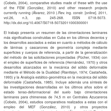
(Cobelo, 2004), comparative studies made of these with the use
of the FEM (González, 2010) and other research projects
currently running (Álvarez, 2010 ).Rev. ing. constr. [online]. 2011,
vol.26, n.3, pp. 245-268. ISSN 0718-5073.
http://dx.doi.org/10.4067/S0718-50732011000300001
El trabajo presenta un resumen de las cimentaciones laminares
más significativas construidas en Cuba en los últimos decenios y
los desarrollos asociados a estas en cuanto a métodos de cálculo
de láminas y cascarones de geometría compleja mediante
superficies y cuerpos de referencia, a partir de la generalización
del método de las solicitaciones proyectadas (Pücher, 1934) con
el empleo de superficies de referencia (Hernández, 1970) y otros
desarrollos alcanzados en la mecánica del sólido deformable
mediante el Método de la Dualidad (Rianitsiyn, 1974; Castañeda,
1993) y la Analogía estático-geométrica en la mecánica del sólido
deformable (Castañeda, 1985). Incluye además una síntesis de
las investigaciones desarrolladas en los últimos años sobre el
estado tenso-deformacional del suelo bajo cimentaciones
laminares para chimeneas de 74,5 m en Centrales Azucareros
(Cobelo, 2004), estudios comparativos realizados a estas con el
empleo del MEF (González, 2010) y otros proyectos