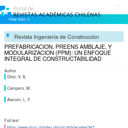
Toggl
navig
View Item
Revista Ingeniería de Construcción
PREFABRICACION, PREENS AMBLAJE, Y
MODULARIZACION (PPM): UN ENFOQUE
INTEGRAL DE CONSTRUCTABILIDAD
Author
Ghio, V. A.
Campero, M.
Alarcón, L. F.
Full text
https://www.ricuc.cl/index.php/ric/article/view/367