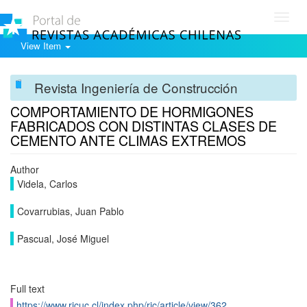
Toggl
navig
View Item
Revista Ingeniería de Construcción
COMPORTAMIENTO DE HORMIGONES
FABRICADOS CON DISTINTAS CLASES DE
CEMENTO ANTE CLIMAS EXTREMOS
Author
Videla, Carlos
Covarrubias, Juan Pablo
Pascual, José Miguel
Full text
https://www.ricuc.cl/index.php/ric/article/view/362