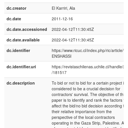
dc.creator
El Karriri, Ala
dc.date
2011-12-16
dc.date.accessioned
2022-04-12T11:30:45Z
dc.date.available
2022-04-12T11:30:45Z
dc.identifier
https://www.ricuc.cl/index.php/ric/article/vi
ENSHASSI
dc.identifier.uri
https://revistaschilenas.uchile.cl/handle/2
/181517
dc.description
To bid or not to bid for a certain project is
considered to be a crucial decision for
contractors' survival. The objective of this
paper is to identify and rank the factors th
affect the bid/no bid decision according to
their relative importance from the
perspective of the local contractors
operating in the Gaza Strip, Palestine. A to