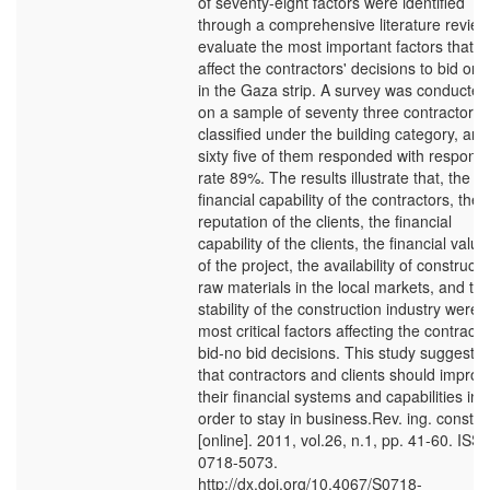
of seventy-eight factors were identified
through a comprehensive literature review
evaluate the most important factors that
affect the contractors' decisions to bid or 
in the Gaza strip. A survey was conducted
on a sample of seventy three contractors
classified under the building category, and
sixty five of them responded with respons
rate 89%. The results illustrate that, the
financial capability of the contractors, the
reputation of the clients, the financial
capability of the clients, the financial value
of the project, the availability of constructi
raw materials in the local markets, and th
stability of the construction industry were 
most critical factors affecting the contracto
bid-no bid decisions. This study suggests
that contractors and clients should improv
their financial systems and capabilities in
order to stay in business.Rev. ing. constr.
[online]. 2011, vol.26, n.1, pp. 41-60. ISS
0718-5073.
http://dx.doi.org/10.4067/S0718-