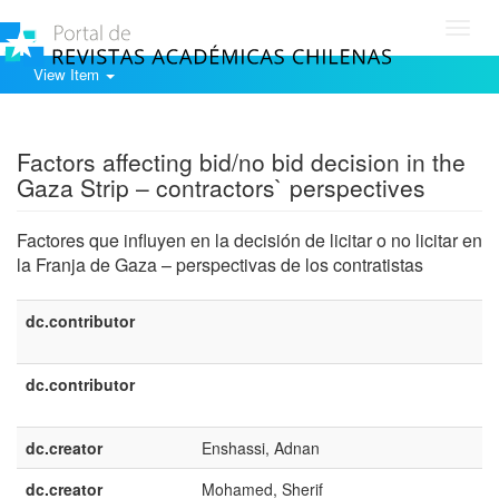
Toggl
navig
View Item
Show simple item record
Factors affecting bid/no bid decision in the
Gaza Strip – contractors` perspectives
Factores que influyen en la decisión de licitar o no licitar en
la Franja de Gaza – perspectivas de los contratistas
dc.contributor
dc.contributor
dc.creator
Enshassi, Adnan
dc.creator
Mohamed, Sherif