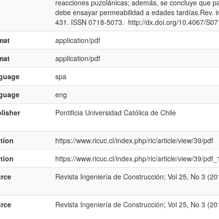
reacciones puzolánicas; además, se concluye que par
debe ensayar permeabilidad a edades tardías.Rev. ing.
431. ISSN 0718-5073. http://dx.doi.org/10.4067/
mat
application/pdf
mat
application/pdf
nguage
spa
nguage
eng
lisher
Pontificia Universidad Católica de Chile
ation
https://www.ricuc.cl/index.php/ric/article/view/39/pdf
ation
https://www.ricuc.cl/index.php/ric/article/view/39/pdf_
rce
Revista Ingeniería de Construcción; Vol 25, No 3 (2
rce
Revista Ingeniería de Construcción; Vol 25, No 3 (2