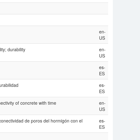
en-
US
ty; durability
en-
US
es-
ES
urabilidad
es-
ES
ctivity of concrete with time
en-
US
conectividad de poros del hormigón con el
es-
ES