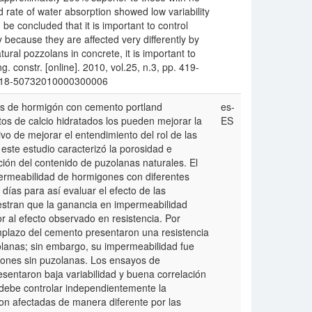
 rate of water absorption showed low variability
 be concluded that it is important to control
because they are affected very differently by
ural pozzolans in concrete, it is important to
. constr. [online]. 2010, vol.25, n.3, pp. 419-
S0718-50732010000300006
as de hormigón con cemento portland
es-
tos de calcio hidratados los pueden mejorar la
ES
vo de mejorar el entendimiento del rol de las
ste estudio caracterizó la porosidad e
ión del contenido de puzolanas naturales. El
permeabilidad de hormigones con diferentes
ías para así evaluar el efecto de las
estran que la ganancia en impermeabilidad
r al efecto observado en resistencia. Por
lazo del cemento presentaron una resistencia
olanas; sin embargo, su impermeabilidad fue
ones sin puzolanas. Los ensayos de
esentaron baja variabilidad y buena correlación
 debe controlar independientemente la
son afectadas de manera diferente por las