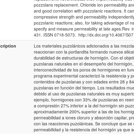
pozzolans replacement. Chloride ion permeability and
and good correlation with pozzolanic reactions. It can
compressive strength and permeability independently 
pozzolanic reactions; also, for taking advantage of nat
specify and measure permeability at late ages.Rev. ing
431. ISSN 0718-5073. http://dx.doi.org/10.4067/
cription
Los materiales puzolánicos adicionados a las mezcl
reaccionan con la portlandita formando nuevos silica
durabilidad de estructuras de hormigón. Con el objeti
puzolanas naturales en el desempeño del hormigón, e
interconectividad de los poros de hormigones en func
programa experimental caracterizó la resistencia y 
contenidos de puzolanas y con edades entre 28 y 84 d
puzolanas en función del tiempo. Los resultados mu
debido al uso de puzolanas naturales es muy superio
ejemplo, hormigones con 33% de puzolanas en reemp
a compresión 27% inferior a la del hormigón sin puz
aproximadamente 200% superior a las de los hormig
permeabilidad a iones cloruro y absorción capilar, pr
con las reacciones puzolánicas. Se concluye que se
permeabilidad y la resistencia del hormigón ya que 