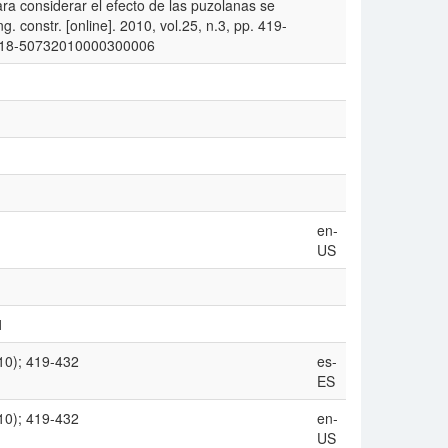
a considerar el efecto de las puzolanas se
 constr. [online]. 2010, vol.25, n.3, pp. 419-
S0718-50732010000300006
en-
US
1
010); 419-432
es-
ES
010); 419-432
en-
US