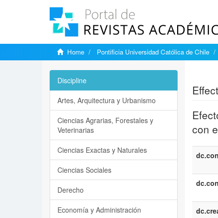
Home
Pontificia Universidad Católica de Chile
Show si
Discipline
Effec
Artes, Arquitectura y Urbanismo
Efect
Ciencias Agrarias, Forestales y
con e
Veterinarias
Ciencias Exactas y Naturales
dc.con
Ciencias Sociales
dc.con
Derecho
Economía y Administración
dc.cre