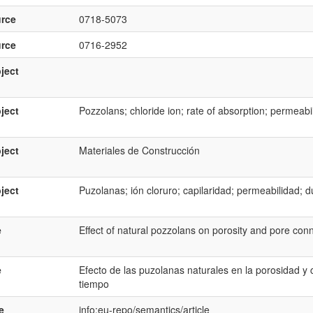
rce
0718-5073
rce
0716-2952
ject
ject
Pozzolans; chloride ion; rate of absorption; permeabili
ject
Materiales de Construcción
ject
Puzolanas; ión cloruro; capilaridad; permeabilidad; d
e
Effect of natural pozzolans on porosity and pore conne
e
Efecto de las puzolanas naturales en la porosidad y 
tiempo
e
info:eu-repo/semantics/article