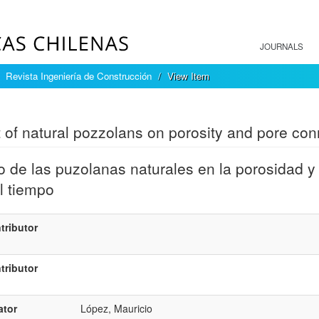
JOURNALS
Revista Ingeniería de Construcción
View Item
mple item record
t of natural pozzolans on porosity and pore conn
o de las puzolanas naturales en la porosidad y
l tiempo
tributor
tributor
ator
López, Mauricio