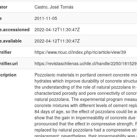
ator
Castro, José Tomás
e
2011-11-05
e.accessioned
2022-04-12T11:30:47Z
e.available
2022-04-12T11:30:47Z
tifier
https://www.ricuc.cl/index.php/ric/article/view/39
tifier.uri
https://revistaschilenas.uchile.cl/handle/2250/181529
cription
Pozzolanic materials in portland cement concrete mix
hydrates which improve durability of concrete struct
the understanding of the role of natural pozzolans i
characterized porosity and pore connectivity of concr
natural pozzolans. The experimental program measur
concrete mixtures with different levels of cement r
84 days of age, so the effect of pozzolans could be a
show that the gain in impermeability of concrete due
pronounced that the effect in compressive strength. 
replaced by natural pozzolans had a compressive str
replacement; nevertheless, their impermeability was