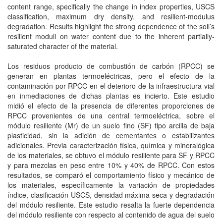
content range, specifically the change in index properties, USCS
classification, maximum dry density, and resilient-modulus
degradation. Results highlight the strong dependence of the soil’s
resilient moduli on water content due to the inherent partially-
saturated character of the material.
Los residuos producto de combustión de carbón (RPCC) se
generan en plantas termoeléctricas, pero el efecto de la
contaminación por RPCC en el deterioro de la infraestructura vial
en inmediaciones de dichas plantas es incierto. Este estudio
midió el efecto de la presencia de diferentes proporciones de
RPCC provenientes de una central termoeléctrica, sobre el
módulo resiliente (Mr) de un suelo fino (SF) tipo arcilla de baja
plasticidad, sin la adición de cementantes o estabilizantes
adicionales. Previa caracterización física, química y mineralógica
de los materiales, se obtuvo el módulo resiliente para SF y RPCC
y para mezclas en peso entre 10% y 40% de RPCC. Con estos
resultados, se comparó el comportamiento físico y mecánico de
los materiales, específicamente la variación de propiedades
índice, clasificación USCS, densidad máxima seca y degradación
del módulo resiliente. Este estudio resalta la fuerte dependencia
del módulo resiliente con respecto al contenido de agua del suelo