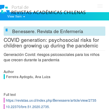
Toggl
navig
View Item
Benessere. Revista de Enfermería
COVID generation: psychosocial risks for
children growing up during the pandemic
Generación Covid: riesgos psicosociales para los niños
que crecen durante la pandemia
Author
Ferreira Aydogdu, Ana Luiza
Full text
https://revistas.uv.cl/index.php/Benessere/article/view/2735
10.22370/bre.51.2020.2735.