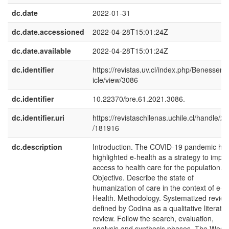
dc.date
2022-01-31
dc.date.accessioned
2022-04-28T15:01:24Z
dc.date.available
2022-04-28T15:01:24Z
dc.identifier
https://revistas.uv.cl/index.php/Benessere/
icle/view/3086
dc.identifier
10.22370/bre.61.2021.3086.
dc.identifier.uri
https://revistaschilenas.uchile.cl/handle/2
/181916
dc.description
Introduction. The COVID-19 pandemic ha
highlighted e-health as a strategy to impr
access to health care for the population.
Objective. Describe the state of
humanization of care in the context of e-
Health. Methodology. Systematized review
defined by Codina as a qualitative literatu
review. Follow the search, evaluation,
analysis and synthesis phases. The Wos®