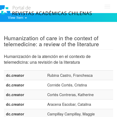
Toggl
navig
View Item
Show simple item record
Humanization of care in the context of
telemedicine: a review of the literature
Humanización de la atención en el contexto de
telemedicina: una revisión de la literatura
dc.creator
Rubina Castro, Franchesca
dc.creator
Cornide Cortés, Cristina
dc.creator
Cortés Contreras, Katherine
dc.creator
Aracena Escobar, Catalina
dc.creator
Campillay Campillay, Maggie