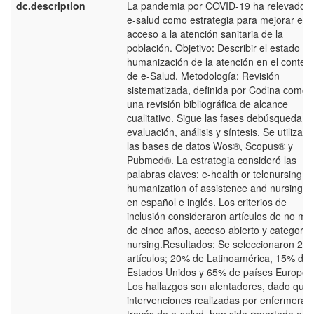
dc.description
La pandemia por COVID-19 ha relevado l
e-salud como estrategia para mejorar el
acceso a la atención sanitaria de la
población. Objetivo: Describir el estado de
humanización de la atención en el contex
de e-Salud. Metodología: Revisión
sistematizada, definida por Codina como
una revisión bibliográfica de alcance
cualitativo. Sigue las fases debúsqueda,
evaluación, análisis y síntesis. Se utilizaro
las bases de datos Wos®, Scopus® y
Pubmed®. La estrategia consideró las
palabras claves; e-health or telenursing a
humanization of assistence and nursing c
en español e inglés. Los criterios de
inclusión consideraron artículos de no má
de cinco años, acceso abierto y categoría
nursing.Resultados: Se seleccionaron 20
artículos; 20% de Latinoamérica, 15% de
Estados Unidos y 65% de países Europeo
Los hallazgos son alentadores, dado que 
intervenciones realizadas por enfermeras