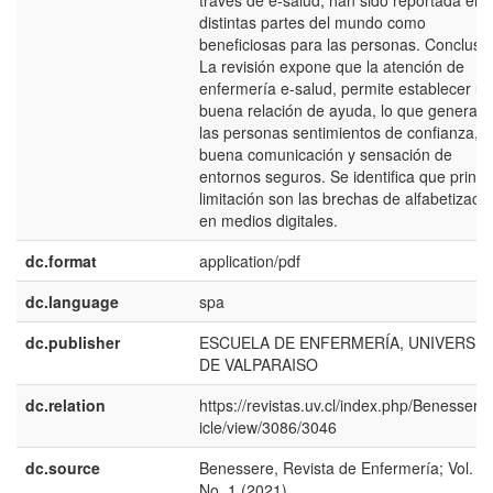
través de e-salud, han sido reportada en
distintas partes del mundo como
beneficiosas para las personas. Conclusió
La revisión expone que la atención de
enfermería e-salud, permite establecer u
buena relación de ayuda, lo que genera e
las personas sentimientos de confianza,
buena comunicación y sensación de
entornos seguros. Se identifica que princi
limitación son las brechas de alfabetizaci
en medios digitales.
dc.format
application/pdf
dc.language
spa
dc.publisher
ESCUELA DE ENFERMERÍA, UNIVERSID
DE VALPARAISO
dc.relation
https://revistas.uv.cl/index.php/Benessere/
icle/view/3086/3046
dc.source
Benessere, Revista de Enfermería; Vol. 6
No. 1 (2021)