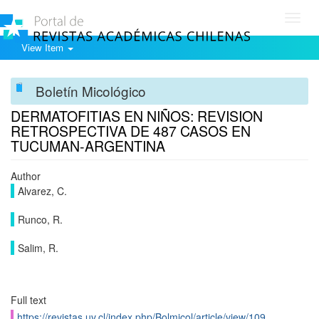
Toggl
navig
View Item
Boletín Micológico
DERMATOFITIAS EN NIÑOS: REVISION
RETROSPECTIVA DE 487 CASOS EN
TUCUMAN-ARGENTINA
Author
Alvarez, C.
Runco, R.
Salim, R.
Full text
https://revistas.uv.cl/index.php/Bolmicol/article/view/109