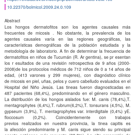
10.22370/bolmicol.2009.24.0.109
Abstract
Los hongos dermatofitos son los agentes causales más
frecuentes de micosis . No obstante, la prevalencia de los
agentes causales varía en las regiones geográficas, las
características demográficas de la población estudiada y la
metodología de laboratorio. A fin de determinar la frecuencia de
dermatofitos en niños de Tucumán (R. Ar gentina), se pr esentan
los r esultados de una revisión retrospectiva de 9 años (2000-
2008)de los protocolos médicos de 712 niños de 0 a 14 años de
edad, (413 varones y 299 mujeres), con diagnóstico clínico
de micosis en piel, uñas, pelos y cuero cabelludo evaluados en el
Hospital del Niño Jesús. Las tineas fueron diagnosticadas en
487 pacientes (68,4%), predominando en el género masculino.
La distribución de los hongos aislados fue: M. canis (78,4%),T.
mentagrophytes (6,4%),T. rubrum(6,2%),T. tonsurans (4,5%), M.
gypseum (3,9%), T. mentagrophytes var. interdigitale (0,4%) yE.
floccosum (0,2%). Coincidentemente con trabajos
previos realizados en nuestra provincia, la tinea capitis es
la afección predominante y M. canis sigue siendo su principal