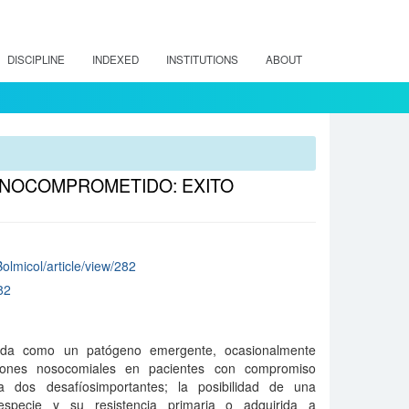
DISCIPLINE
INDEXED
INSTITUTIONS
ABOUT
NMUNOCOMPROMETIDO: EXITO
Bolmicol/article/view/282
82
cida como un patógeno emergente, ocasionalmente
ciones nosocomiales en pacientes con compromiso
a dos desafíosimportantes; la posibilidad de una
 especie y su resistencia primaria o adquirida a