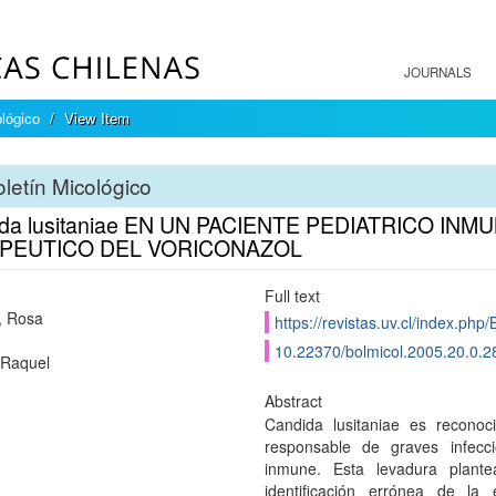
JOURNALS
ológico
View Item
letín Micológico
ida lusitaniae EN UN PACIENTE PEDIATRICO I
PEUTICO DEL VORICONAZOL
Full text
, Rosa
https://revistas.uv.cl/index.php/
10.22370/bolmicol.2005.20.0.2
 Raquel
Abstract
Candida lusitaniae es recono
responsable de graves infec
inmune. Esta levadura plante
identificación errónea de la