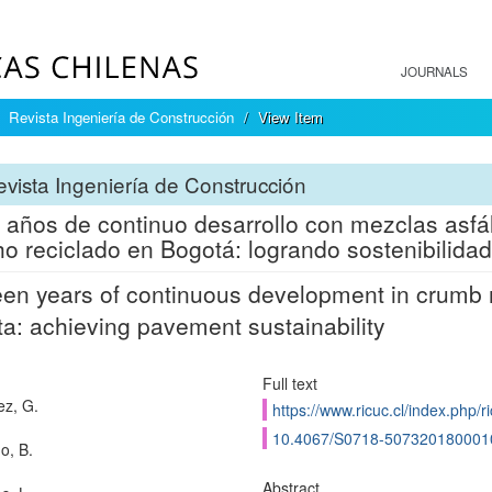
JOURNALS
Revista Ingeniería de Construcción
View Item
vista Ingeniería de Construcción
 años de continuo desarrollo con mezclas asfá
o reciclado en Bogotá: logrando sostenibilida
een years of continuous development in crumb r
a: achieving pavement sustainability
Full text
ez, G.
https://www.ricuc.cl/index.php/ri
10.4067/S0718-507320180001
o, B.
Abstract