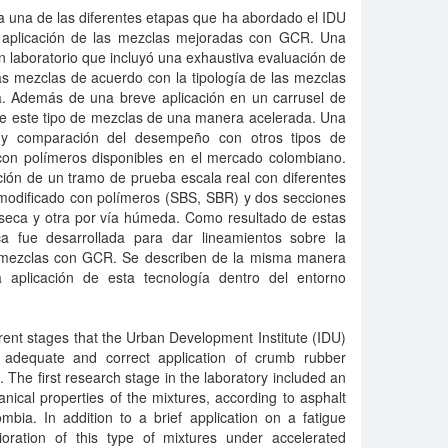
a una de las diferentes etapas que ha abordado el IDU
 aplicación de las mezclas mejoradas con GCR. Una
n laboratorio que incluyó una exhaustiva evaluación de
s mezclas de acuerdo con la tipología de las mezclas
ia. Además de una breve aplicación en un carrusel de
 de este tipo de mezclas de una manera acelerada. Una
 y comparación del desempeño con otros tipos de
 con polímeros disponibles en el mercado colombiano.
ción de un tramo de prueba escala real con diferentes
 modificado con polímeros (SBS, SBR) y dos secciones
 seca y otra por vía húmeda. Como resultado de estas
ca fue desarrollada para dar lineamientos sobre la
s mezclas con GCR. Se describen de la misma manera
a aplicación de esta tecnología dentro del entorno
rent stages that the Urban Development Institute (IDU)
 adequate and correct application of crumb rubber
 The first research stage in the laboratory included an
nical properties of the mixtures, according to asphalt
mbia. In addition to a brief application on a fatigue
ioration of this type of mixtures under accelerated