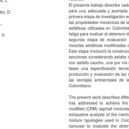
s, L.
El presente trabajo describe cad
para una adecuada y acertada
ez, D.
primera etapa de investigación e
las propiedades mecánicas de la
L.
asfálticas utilizadas en Colomb
fatiga para evaluar el deterioro
 V.
segunda etapa de evaluación
mezclas asfálticas modificadas
Esta etapa involucró la construc
secciones considerando asfalto
con asfalto caucho, una por vía
fases una especificación técni
producción y evaluación de la
las ventajas ambientales de l
Colombiano.
The present work describes diffe
has addressed to achieve the
modified (CRM) asphalt mixtures.
exhaustive analysis of the mecha
mixture typologies used in Colo
carousel to evaluate the deter