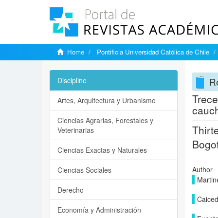
Home
Pontificia Universidad Católica de Chile
Re
Discipline
Trece
Artes, Arquitectura y Urbanismo
cauch
Ciencias Agrarias, Forestales y
Thirt
Veterinarias
Bogot
Ciencias Exactas y Naturales
Author
Ciencias Sociales
Martin
Derecho
Caiced
Economía y Administración