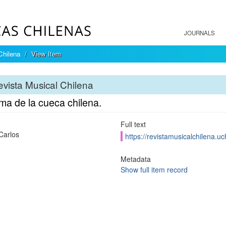
JOURNALS
Chilena
View Item
vista Musical Chilena
ma de la cueca chilena.
Full text
Carlos
https://revistamusicalchilena.u
Metadata
Show full item record