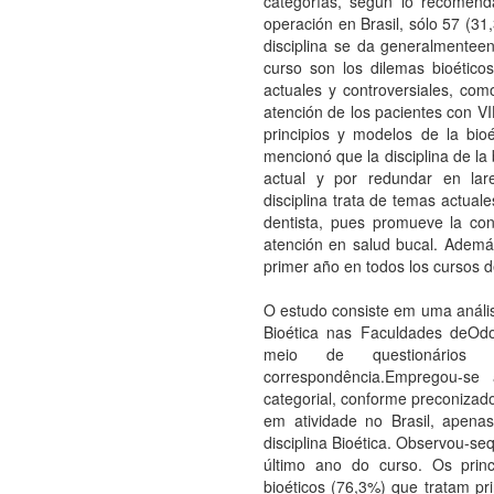
categorías, según lo recomend
operación en Brasil, sólo 57 (31
disciplina se da generalmenteen
curso son los dilemas bioético
actuales y controversiales, como
atención de los pacientes con VIH
principios y modelos de la bio
mencionó que la disciplina de la 
actual y por redundar en lare
disciplina trata de temas actual
dentista, pues promueve la con
atención en salud bucal. Ademá
primer año en todos los cursos
O estudo consiste em uma análise
Bioética nas Faculdades deOdon
meio de questionários 
correspondência.Empregou-se
categorial, conforme preconizad
em atividade no Brasil, apena
disciplina Bioética. Observou-se
último ano do curso. Os princ
bioéticos (76,3%) que tratam p