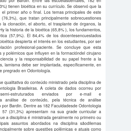
ado por Bardin. Entre las escuelasdentales, 182 en
,3%) tienen bioética en su currículo. Se observó que la
 el primer año o final. Los temas principales de este
s (76,3%), que tratan principalmente sobrecuestiones
 la clonación, el aborto, el trasplante de órganos, la
y la historia de la bioética (65,8% ), los fundamentos,
ética (57,9%). El 84,4% de los docentesencuestados
bioética despierta el interés en los estudiantes, por ser
lación profesional-paciente. Se concluye que esta
es y polémicos que influyen en la formacióndel cirujano
ciencia y la responsabilidad de su papel frente a la
s, lamisma debe ser implantada, específicamente, en
 de pregrado en Odontología.
 qualitativa do conteúdo ministrado pela disciplina de
tologia Brasileiras. A coleta de dados ocorreu por
semi-estruturados enviados por e-mail e
 a análise de conteúdo, pela técnica de análise
o por Bardin. Dentre as 182 Faculdadesde Odontologia
s 57 (31,3%) apresentam na sua grade curricular a
que a disciplina é ministrada geralmente no primeiro ou
ipais assuntos abordados na disciplina sãodilemas
rincipalmente sobre questões polêmicas e atuais como