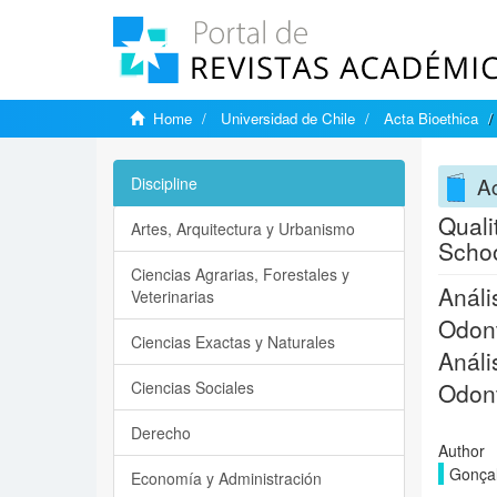
Home
Universidad de Chile
Acta Bioethica
Ac
Discipline
Quali
Artes, Arquitectura y Urbanismo
Scho
Ciencias Agrarias, Forestales y
Análi
Veterinarias
Odont
Ciencias Exactas y Naturales
Análi
Ciencias Sociales
Odont
Derecho
Author
Gonçal
Economía y Administración