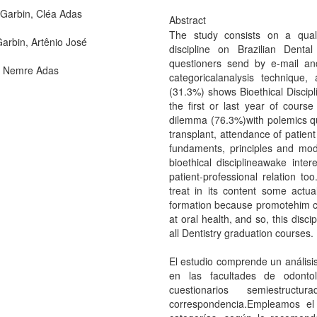
 Garbin, Cléa Adas
Abstract
The study consists on a qualit
Garbin, Artênio José
discipline on Brazilian Denta
questioners send by e-mail an
, Nemre Adas
categoricalanalysis technique
(31.3%) shows Bioethical Discipli
the first or last year of course
dilemma (76.3%)with polemics que
transplant, attendance of patient
fundaments, principles and mod
bioethical disciplineawake inter
patient-professional relation too
treat in its content some actu
formation because promotehim con
at oral health, and so, this discip
all Dentistry graduation course
El estudio comprende un análisis 
en las facultades de odonto
cuestionarios semiestruc
correspondencia.Empleamos el 