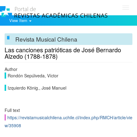
Toggl
navig
View Item
Revista Musical Chilena
Las canciones patrióticas de José Bernardo
Alzedo (1788-1878)
Author
Rondón Sepúlveda, Víctor
Izquierdo König., José Manuel
Full text
https://revistamusicalchilena.uchile.cl/index.php/RMCH/article/vie
w/35908