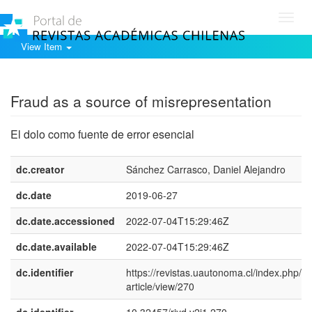
Toggl
navig
View Item
Show simple item record
Fraud as a source of misrepresentation
El dolo como fuente de error esencial
dc.creator
Sánchez Carrasco, Daniel Alejandro
dc.date
2019-06-27
dc.date.accessioned
2022-07-04T15:29:46Z
dc.date.available
2022-07-04T15:29:46Z
dc.identifier
https://revistas.uautonoma.cl/index.php/rjy
article/view/270