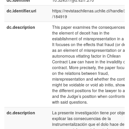
dc.identifier
10.32457/rjyd.v2i1.270
dc.identifier.uri
https://revistaschilenas.uchile.cl/handle/2
/184919
dc.description
This paper examines the consequences t
the element of deceit has in the
establishment of misrepresentation in a tor
It focuses on the effects that fraud (or dece
as an element of misrepresentation or as 
autonomous vitiating factor in Chilean
Contract Law can have in the invalidity of 
contract. More precisely, the paper focuse
on the relations between fraud,
misrepresentation and whether the contra
might be voidable or void ab initio, showin
the different positions for the lawyer to ar
and the Judge’s position when confronted
with said questions.
dc.description
La presente investigación tiene por objeto
explicar las consecuencias de la
instrumentalización que el dolo hace del