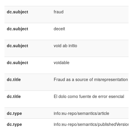
dc.subject
fraud
dc.subject
deceit
dc.subject
void ab initio
dc.subject
voidable
dc.title
Fraud as a source of misrepresentation
dc.title
El dolo como fuente de error esencial
dc.type
info:eu-repo/semantics/article
dc.type
info:eu-repo/semantics/publishedVersion