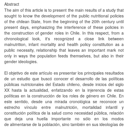
Abstract
The aim of this article is to present the main results of a study that
sought to know the development of the public nutritional policies
of the chilean State, from the beginning of the 20th century until
present days, emphasizing the interference of these policies in
the construction of gender roles in Chile. In this respect, from a
chronological look, it's recognized a close link between
malnutrition, infant mortality and health policy constitution as a
public necessity, relationship that leaves an important mark not
only in ways the population feeds themselves, but also in their
gender ideologies.
El objetivo de este artículo es presentar los principales resultados
de un estudio que buscó conocer el desarrollo de las políticas
públicas nutricionales del Estado chileno, desde inicios del siglo
XX hasta la actualidad, enfatizando en la injerencia de estas
políticas en la construcción de los roles de género en Chile. En
este sentido, desde una mirada cronológica se reconoce un
estrecho vínculo entre malnutrición, mortalidad infantil y
constitución política de la salud como necesidad pública, relación
que deja una huella importante no sólo en los modos
de alimentarse de la población, sino también en sus ideologías de