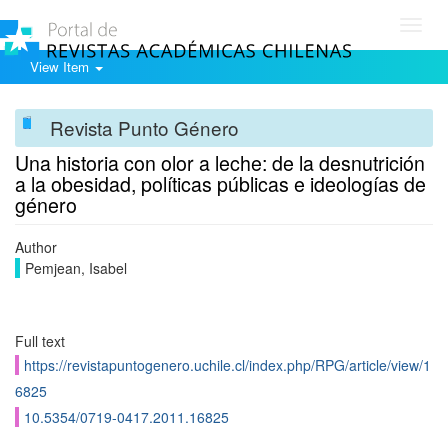
Toggl
navig
View Item
Revista Punto Género
Una historia con olor a leche: de la desnutrición
a la obesidad, políticas públicas e ideologías de
género
Author
Pemjean, Isabel
Full text
https://revistapuntogenero.uchile.cl/index.php/RPG/article/view/1
6825
10.5354/0719-0417.2011.16825