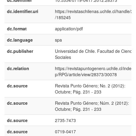
dc.identifier
10.5354/0719-0417.2012.28373
dc.identifier.uri
https://revistaschilenas.uchile.cl/handle/2
/185245
dc.format
application/pdf
dc.language
spa
dc.publisher
Universidad de Chile. Facultad de Ciencia
Sociales
dc.relation
https://revistapuntogenero.uchile.cl/index.
p/RPG/article/view/28373/30078
dc.source
Revista Punto Género; No. 2 (2012):
Octubre; Pág. 231 - 233
dc.source
Revista Punto Género; Núm. 2 (2012):
Octubre; Pág. 231 - 233
dc.source
2735-7473
dc.source
0719-0417