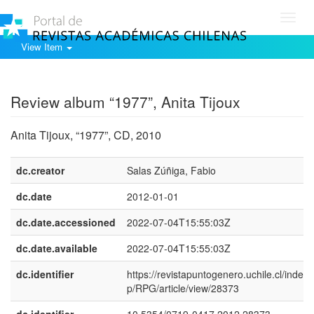
Toggl
navig
View Item
Show simple item record
Review album “1977”, Anita Tijoux
Anita Tijoux, “1977”, CD, 2010
dc.creator
Salas Zúñiga, Fabio
dc.date
2012-01-01
dc.date.accessioned
2022-07-04T15:55:03Z
dc.date.available
2022-07-04T15:55:03Z
dc.identifier
https://revistapuntogenero.uchile.cl/index.
p/RPG/article/view/28373