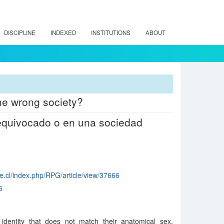
DISCIPLINE
INDEXED
INSTITUTIONS
ABOUT
the wrong society?
 equivocado o en una sociedad
le.cl/index.php/RPG/article/view/37666
6
dentity that does not match their anatomical sex.