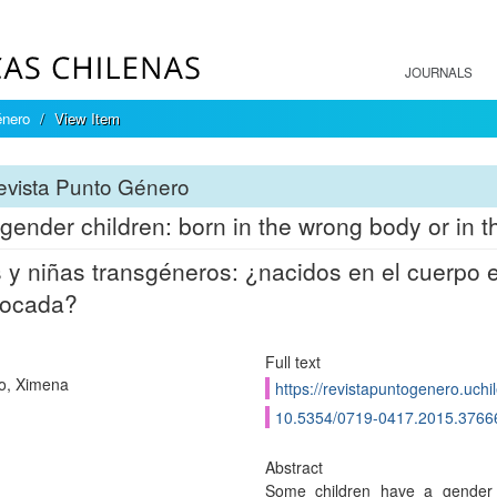
JOURNALS
énero
View Item
evista Punto Género
gender children: born in the wrong body or in 
 y niñas transgéneros: ¿nacidos en el cuerpo
vocada?
Full text
o, Ximena
https://revistapuntogenero.uchi
10.5354/0719-0417.2015.3766
Abstract
Some children have a gender i