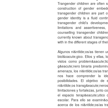
Trangender children are often 
construction of gender embedd
transgender children are part 
gender identity is a fluid con
transgender child’s developmen
limitations and assertivenes
counselling transgender childr
currently known about transgende
with in the different stages of th
Algunos ni&ntilde;os/as tienen 
biol&oacute;gico. Ellos y ellas,
vistos como problem&aacute;t
g&eacute;nero binaria predomin
amenaza, los ni&ntilde;os/as tr
nos hace comprender la id
posibilidades. El objetivo de
ni&ntilde;os transg&eacute;neros 
limitaciones y fortalezas, junto 
el espacio terap&eacute;utico 
escolar. Para ello se examin&
acerca de los ni&ntilde;os/as tr