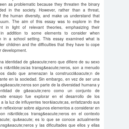
seen as problematic because they threaten the binary
ed in the society. However, rather than a threat,
of the human diversity, and make us understand that
tinuum. The aim of this essay was to explore in the
t in light of relevant theories, emphasizing their
s, in addition to some elements to consider when
en in a school setting. This essay examined what is
r children and the difficulties that they have to cope
eir development.
una identidad de g&eacute;nero que difiere de su sexo
 los ni&ntilde;os/as transg&eacute;neros, son a menudo
icos dado que amenazan la construcci&oacute;n de
ante en la sociedad. Sin embargo, en vez de ser una
ansg&eacute;neros son parte de la diversidad humana y
entidad de g&eacute;nero como un conjunto de
 este ensayo fue explorar en el desarrollo de los
a la luz de influyentes teor&iacute;as, enfatizando sus
con reflexionar sobre algunos elementos a considerar en
con ni&ntilde;os transg&eacute;neros en el contexto
oacute; qu&eacute; es lo que se conoce actualmente
ansg&eacute;neros y las dificultades que ellos y ellas