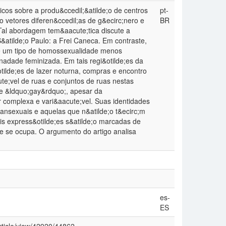
cos sobre a produ&ccedil;&atilde;o de centros
pt-
o vetores diferen&ccedil;as de g&ecirc;nero e
BR
Tal abordagem tem&aacute;tica discute a
&atilde;o Paulo: a Frei Caneca. Em contraste,
de um tipo de homossexualidade menos
nadade feminizada. Em tais regi&otilde;es da
tilde;es de lazer noturna, compras e encontro
e;vel de ruas e conjuntos de ruas nestas
de &ldquo;gay&rdquo;, apesar da
r complexa e vari&aacute;vel. Suas identidades
transexuais e aquelas que n&atilde;o t&ecirc;m
is express&otilde;es s&atilde;o marcadas de
e se ocupa. O argumento do artigo analisa
es-
ES