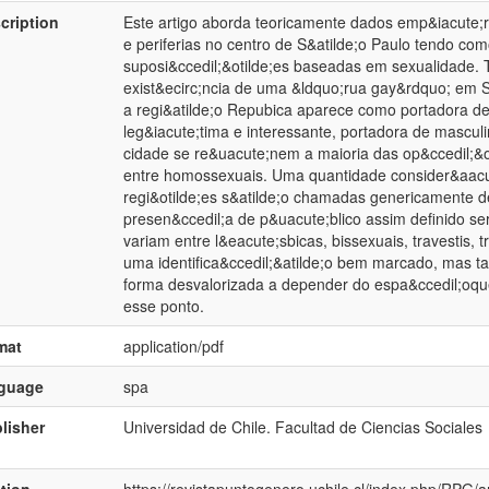
cription
Este artigo aborda teoricamente dados emp&iacute;ri
e periferias no centro de S&atilde;o Paulo tendo com
suposi&ccedil;&otilde;es baseadas em sexualidade. 
exist&ecirc;ncia de uma &ldquo;rua gay&rdquo; em S
a regi&atilde;o Repubica aparece como portadora 
leg&iacute;tima e interessante, portadora de masculi
cidade se re&uacute;nem a maioria das op&ccedil;&o
entre homossexuais. Uma quantidade consider&aacut
regi&otilde;es s&atilde;o chamadas genericamente 
presen&ccedil;a de p&uacute;blico assim definido se
variam entre l&eacute;sbicas, bissexuais, travestis, 
uma identifica&ccedil;&atilde;o bem marcado, mas ta
forma desvalorizada a depender do espa&ccedil;oqu
esse ponto.
mat
application/pdf
nguage
spa
lisher
Universidad de Chile. Facultad de Ciencias Sociales