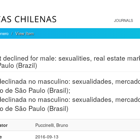
JOURNALS
énero
View Item
mple item record
t declined for male: sexualities, real estate m
aulo (Brazil)
eclinada no masculino: sexualidades, mercado
o de São Paulo (Brasil);
eclinada no masculino: sexualidades, mercado
o de São Paulo (Brasil)
ator
Puccinelli, Bruno
e
2016-09-13