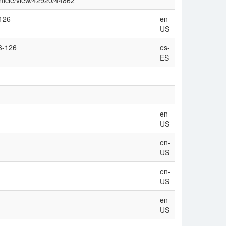
rticle/view/42920/44862
-126
en-
US
3-126
es-
ES
en-
US
en-
US
en-
US
en-
US