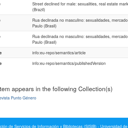
e
Street declined for male: sexualities, real estate ma
(Brazil)
e
Rua declinada no masculino: sexualidades, mercado 
Paulo (Brasil)
e
Rua declinada no masculino: sexualidades, mercado 
Paulo (Brasil)
e
info:eu-repo/semantics/article
e
info:eu-repo/semantics/publishedVersion
item appears in the following Collection(s)
evista Punto Género
mple item record
ción de Servicios de Información y Bibliotecas (SISIB) - Universidad de