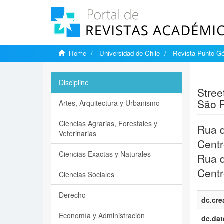
Home
Universidad de Chile
Revista Punto G
Show si
Discipline
Stree
São P
Artes, Arquitectura y Urbanismo
Ciencias Agrarias, Forestales y
Rua d
Veterinarias
Centr
Ciencias Exactas y Naturales
Rua d
Centr
Ciencias Sociales
Derecho
dc.cre
Economía y Administración
dc.dat