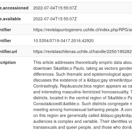
e.accessioned
2022-07-04T15:55:07Z
e.available
2022-07-04T15:55:07Z
tifier
https://revistapuntogenero.uchile.cl/index.php/RPG/a
tifier
10.5354/0719-0417.2016.42920
tifier.uri
https://revistaschilenas.uchile.cl/handle/2250/185282
cription
This article addresses theoretically empiric data abou
downtown S&atilde;o Paulo, taking as vectors gende
differences. Such thematic and epistemological app
discusses the existence of a &ldquo;gay street&rdquo
Contrastingly, Rep&uacute;bica region appears as carr
and interesting masculine-feminized homosexuality. Th
districts, located in the central region of S&atilde;o
Consola&ccedil;&atilde;o. Such districts congregate m
meeting among homosexual behaving people. A consid
on this region are generically called &ldquo;gay&rdqu
audiences is complex and variable. Their identities v
transsexuals and queer people, and those who don&rs