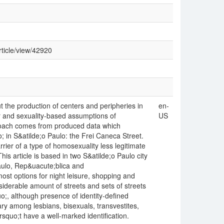
rticle/view/42920
t the production of centers and peripheries in
en-
r and sexuality-based assumptions of
US
roach comes from produced data which
; in S&atilde;o Paulo: the Frei Caneca Street.
ier of a type of homosexuality less legitimate
is article is based in two S&atilde;o Paulo city
 Paulo, Rep&uacute;blica and
ost options for night leisure, shopping and
erable amount of streets and sets of streets
o;, although presence of identity-defined
ary among lesbians, bisexuals, transvestites,
quo;t have a well-marked identification.