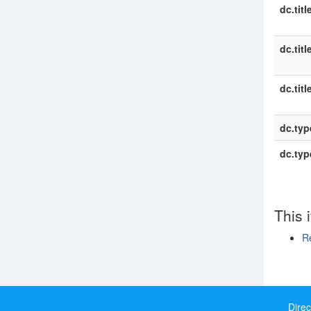
dc.titl
dc.titl
dc.titl
dc.typ
dc.typ
This 
R
Show si
Direc