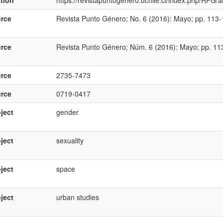
ation
https://revistapuntogenero.uchile.cl/index.php/RPG/a
rce
Revista Punto Género; No. 6 (2016): Mayo; pp. 113
rce
Revista Punto Género; Núm. 6 (2016): Mayo; pp. 11
rce
2735-7473
rce
0719-0417
ject
gender
ject
sexuality
ject
space
ject
urban studies