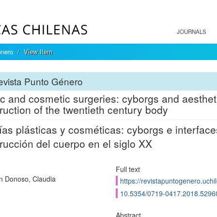
JOURNALS
énero
View Item
evista Punto Género
ic and cosmetic surgeries: cyborgs and aestheti
ruction of the twentieth century body
ías plásticas y cosméticas: cyborgs e interface
rucción del cuerpo en el siglo XX
Full text
n Donoso, Claudia
https://revistapuntogenero.uchi
10.5354/0719-0417.2018.5296
Abstract