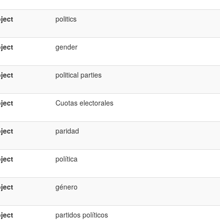
ject
politics
ject
gender
ject
political parties
ject
Cuotas electorales
ject
paridad
ject
política
ject
género
ject
partidos políticos