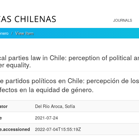
JOURNALS
énero
View Item
mple item record
cal parties law in Chile: perception of political 
r equality.
e partidos políticos en Chile: percepción de los
fectos en la equidad de género.
ator
Del Río Aroca, Sofía
e
2021-07-24
e.accessioned
2022-07-04T15:55:19Z