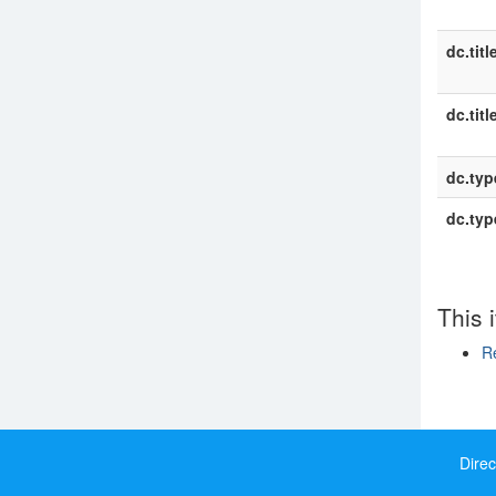
dc.titl
dc.titl
dc.typ
dc.typ
This 
R
Show si
Direc