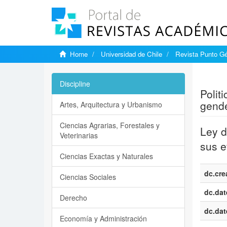
Home
Universidad de Chile
Revista Punto G
Show si
Discipline
Politi
gende
Artes, Arquitectura y Urbanismo
Ciencias Agrarias, Forestales y
Ley d
Veterinarias
sus e
Ciencias Exactas y Naturales
dc.cre
Ciencias Sociales
dc.dat
Derecho
dc.dat
Economía y Administración