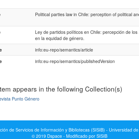
e
Political parties law in Chile: perception of political a
e
Ley de partidos políticos en Chile: percepción de los 
en la equidad de género.
e
info:eu-repo/semantics/article
e
info:eu-repo/semantics/publishedVersion
item appears in the following Collection(s)
evista Punto Género
mple item record
ción de Servicios de Información y Bibliotecas (SISIB) - Universidad de
© 2019 Dspace - Modificado por SISIB