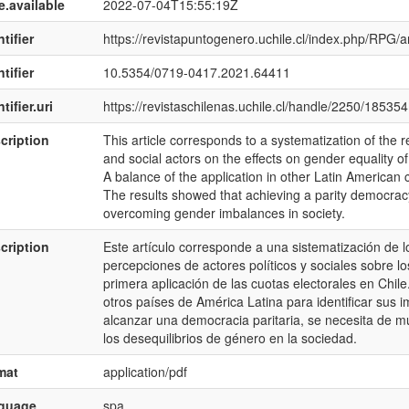
e.available
2022-07-04T15:55:19Z
tifier
https://revistapuntogenero.uchile.cl/index.php/RPG/a
tifier
10.5354/0719-0417.2021.64411
tifier.uri
https://revistaschilenas.uchile.cl/handle/2250/185354
cription
This article corresponds to a systematization of the re
and social actors on the effects on gender equality of t
A balance of the application in other Latin American co
The results showed that achieving a parity democr
overcoming gender imbalances in society.
cription
Este artículo corresponde a una sistematización de l
percepciones de actores políticos y sociales sobre l
primera aplicación de las cuotas electorales en Chile
otros países de América Latina para identificar sus
alcanzar una democracia paritaria, se necesita de 
los desequilibrios de género en la sociedad.
mat
application/pdf
nguage
spa