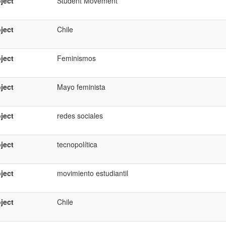
ject
Student Movement
ject
Chile
ject
Feminismos
ject
Mayo feminista
ject
redes sociales
ject
tecnopolítica
ject
movimiento estudiantil
ject
Chile