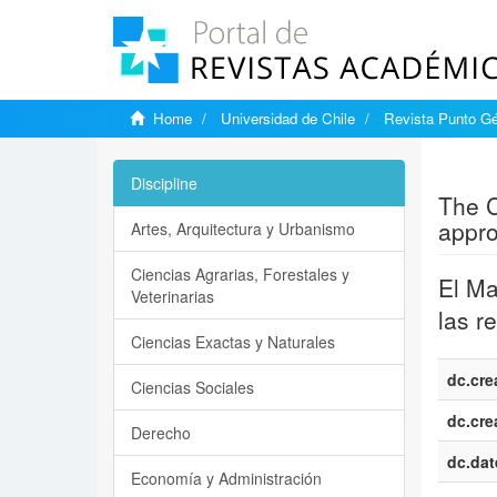
Home
Universidad de Chile
Revista Punto G
Show si
Discipline
The C
appro
Artes, Arquitectura y Urbanismo
Ciencias Agrarias, Forestales y
El Ma
Veterinarias
las r
Ciencias Exactas y Naturales
dc.cre
Ciencias Sociales
dc.cre
Derecho
dc.dat
Economía y Administración