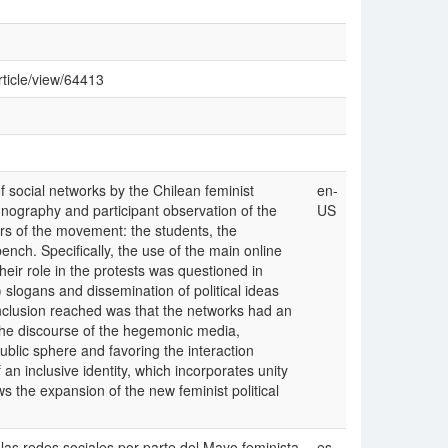
rticle/view/64413
f social networks by the Chilean feminist
en-
nography and participant observation of the
US
tors of the movement: the students, the
nch. Specifically, the use of the main online
eir role in the protests was questioned in
) slogans and dissemination of political ideas
onclusion reached was that the networks had an
 the discourse of the hegemonic media,
ublic sphere and favoring the interaction
an inclusive identity, which incorporates unity
ws the expansion of the new feminist political
 las redes sociales por parte del Mayo feminista
es-