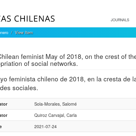
JOURNALS
énero
View Item
mple item record
hilean feminist May of 2018, on the crest of t
priation of social networks.
yo feminista chileno de 2018, en la cresta de l
edes sociales.
ator
Sola-Morales, Salomé
ator
Quiroz Carvajal, Carla
e
2021-07-24