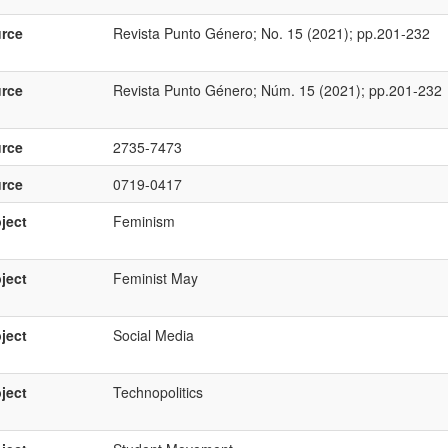
rce
Revista Punto Género; No. 15 (2021); pp.201-232
rce
Revista Punto Género; Núm. 15 (2021); pp.201-232
rce
2735-7473
rce
0719-0417
ject
Feminism
ject
Feminist May
ject
Social Media
ject
Technopolitics