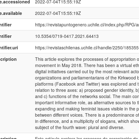
e.accessioned
2022-07-04T15:55:19Z
e.available
2022-07-04T15:55:19Z
tifier
https://revistapuntogenero.uchile.cl/index.php/RPG/a
tifier
10.5354/0719-0417.2021.64413
tifier.uri
https://revistaschilenas.uchile.cl/handle/2250/185355
cription
This article explores the processes of appropriation o
movement in May 2018. There has been a virtual eth
digital initiatives carried out by the most relevant ac
organizations and parliamentarians of the Kirkwood be
platforms (Facebook and Twitter) was explored and th
relation to three axes: a) proposed gender identity, b
and c) functions of the networks social. The main c
important informative role, as alternative sources to
expanding and making feminist issues visible in the p
between different voices. There is a predominance of 
in difference, and a multiplicity of slogans, which sho
subject of the fourth wave: plural and diverse.
cription
Este artículo explora los procesos de apropiación de