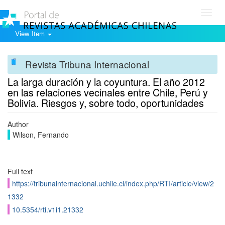
Toggl
navig
View Item
Revista Tribuna Internacional
La larga duración y la coyuntura. El año 2012
en las relaciones vecinales entre Chile, Perú y
Bolivia. Riesgos y, sobre todo, oportunidades
Author
Wilson, Fernando
Full text
https://tribunainternacional.uchile.cl/index.php/RTI/article/view/2
1332
10.5354/rti.v1i1.21332