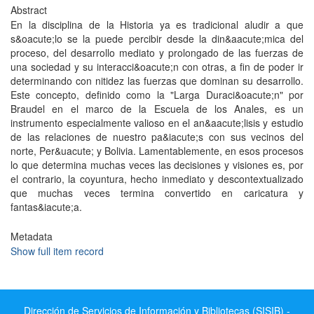
Abstract
En la disciplina de la Historia ya es tradicional aludir a que
s&oacute;lo se la puede percibir desde la din&aacute;mica del
proceso, del desarrollo mediato y prolongado de las fuerzas de
una sociedad y su interacci&oacute;n con otras, a fin de poder ir
determinando con nitidez las fuerzas que dominan su desarrollo.
Este concepto, definido como la "Larga Duraci&oacute;n" por
Braudel en el marco de la Escuela de los Anales, es un
instrumento especialmente valioso en el an&aacute;lisis y estudio
de las relaciones de nuestro pa&iacute;s con sus vecinos del
norte, Per&uacute; y Bolivia. Lamentablemente, en esos procesos
lo que determina muchas veces las decisiones y visiones es, por
el contrario, la coyuntura, hecho inmediato y descontextualizado
que muchas veces termina convertido en caricatura y
fantas&iacute;a.
Metadata
Show full item record
Dirección de Servicios de Información y Bibliotecas (SISIB) -