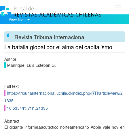
Toggl
navig
View Item
Revista Tribuna Internacional
La batalla global por el alma del capitalismo
Author
Manrique, Luis Esteban G.
Full text
https://tribunainternacional.uchile.cl/index.php/RTI/article/view/2
1335
10.5354/rti.v1i1.21335
Abstract
El gigante inform&aacute;tico norteamericano Apple vale hoy en