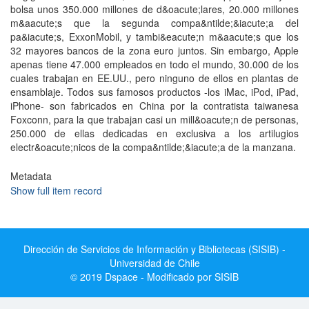
bolsa unos 350.000 millones de d&oacute;lares, 20.000 millones
m&aacute;s que la segunda compa&ntilde;&iacute;a del
pa&iacute;s, ExxonMobil, y tambi&eacute;n m&aacute;s que los
32 mayores bancos de la zona euro juntos. Sin embargo, Apple
apenas tiene 47.000 empleados en todo el mundo, 30.000 de los
cuales trabajan en EE.UU., pero ninguno de ellos en plantas de
ensamblaje. Todos sus famosos productos -los iMac, iPod, iPad,
iPhone- son fabricados en China por la contratista taiwanesa
Foxconn, para la que trabajan casi un mill&oacute;n de personas,
250.000 de ellas dedicadas en exclusiva a los artilugios
electr&oacute;nicos de la compa&ntilde;&iacute;a de la manzana.
Metadata
Show full item record
Dirección de Servicios de Información y Bibliotecas (SISIB) -
Universidad de Chile
© 2019 Dspace - Modificado por SISIB