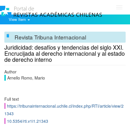
Toggl
navig
View Item
Revista Tribuna Internacional
Juridicidad: desafíos y tendencias del siglo XXI.
Encrucijada al derecho internacional y al estado
de derecho interno
Author
Arnello Romo, Mario
Full text
https://tribunainternacional.uchile.cl/index.php/RTI/article/view/2
1343
10.5354/rti.v1i1.21343