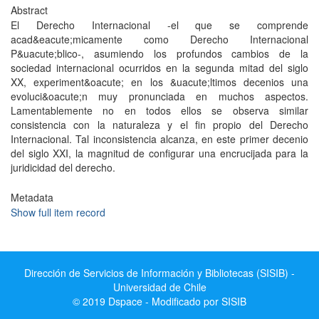
Abstract
El Derecho Internacional -el que se comprende
acad&eacute;micamente como Derecho Internacional
P&uacute;blico-, asumiendo los profundos cambios de la
sociedad internacional ocurridos en la segunda mitad del siglo
XX, experiment&oacute; en los &uacute;ltimos decenios una
evoluci&oacute;n muy pronunciada en muchos aspectos.
Lamentablemente no en todos ellos se observa similar
consistencia con la naturaleza y el fin propio del Derecho
Internacional. Tal inconsistencia alcanza, en este primer decenio
del siglo XXI, la magnitud de configurar una encrucijada para la
juridicidad del derecho.
Metadata
Show full item record
Dirección de Servicios de Información y Bibliotecas (SISIB) -
Universidad de Chile
© 2019 Dspace - Modificado por SISIB