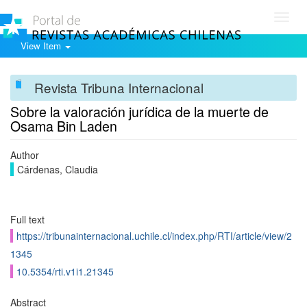
Toggl
navig
View Item
Revista Tribuna Internacional
Sobre la valoración jurídica de la muerte de
Osama Bin Laden
Author
Cárdenas, Claudia
Full text
https://tribunainternacional.uchile.cl/index.php/RTI/article/view/2
1345
10.5354/rti.v1i1.21345
Abstract