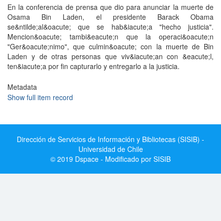
En la conferencia de prensa que dio para anunciar la muerte de
Osama Bin Laden, el presidente Barack Obama
se&ntilde;al&oacute; que se hab&iacute;a "hecho justicia".
Mencion&oacute; tambi&eacute;n que la operaci&oacute;n
"Ger&oacute;nimo", que culmin&oacute; con la muerte de Bin
Laden y de otras personas que viv&iacute;an con &eacute;l,
ten&iacute;a por fin capturarlo y entregarlo a la justicia.
Metadata
Show full item record
Dirección de Servicios de Información y Bibliotecas (SISIB) -
Universidad de Chile
© 2019 Dspace - Modificado por SISIB