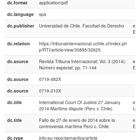
dc.format
application/pdf
dc.language
spa
dc.publisher
Universidad de Chile. Facultad de Derecho
es-
ES
dc.relation
https://tribunainternacional.uchile.cl/index.ph
p/RTI/article/view/30895/32625
dc.source
Revista Tribuna Internacional; Vol. 3 (2014):
es-
Número especial; pp. 71-144
ES
dc.source
0719-482X
dc.source
0719-210X
dc.title
International Court Of Justice 27 January
en-
2014 Maritime dispute (Peru v. Chile)
US
dc.title
Fallo de 27 de enero de 2014 sobre la
es-
controversia marítima Perú c. Chile
ES
dc.type
info:eu-repo/semantics/article