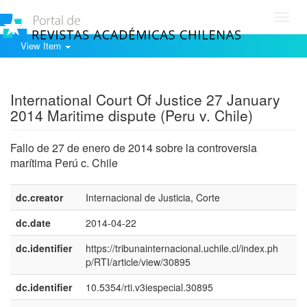
Toggl
navig
View Item
Show simple item record
International Court Of Justice 27 January
2014 Maritime dispute (Peru v. Chile)
Fallo de 27 de enero de 2014 sobre la controversia
marítima Perú c. Chile
dc.creator
Internacional de Justicia, Corte
dc.date
2014-04-22
dc.identifier
https://tribunainternacional.uchile.cl/index.ph
p/RTI/article/view/30895
dc.identifier
10.5354/rti.v3iespecial.30895