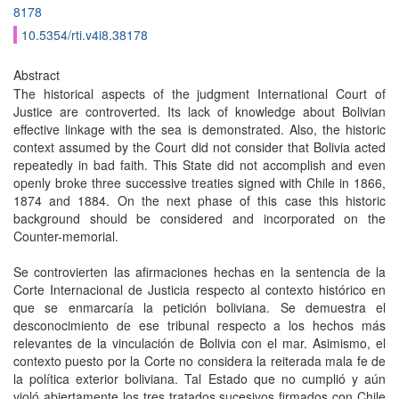
8178
10.5354/rti.v4i8.38178
Abstract
The historical aspects of the judgment International Court of
Justice are controverted. Its lack of knowledge about Bolivian
effective linkage with the sea is demonstrated. Also, the historic
context assumed by the Court did not consider that Bolivia acted
repeatedly in bad faith. This State did not accomplish and even
openly broke three successive treaties signed with Chile in 1866,
1874 and 1884. On the next phase of this case this historic
background should be considered and incorporated on the
Counter-memorial.
Se controvierten las afirmaciones hechas en la sentencia de la
Corte Internacional de Justicia respecto al contexto histórico en
que se enmarcaría la petición boliviana. Se demuestra el
desconocimiento de ese tribunal respecto a los hechos más
relevantes de la vinculación de Bolivia con el mar. Asimismo, el
contexto puesto por la Corte no considera la reiterada mala fe de
la política exterior boliviana. Tal Estado que no cumplió y aún
violó abiertamente los tres tratados sucesivos firmados con Chile