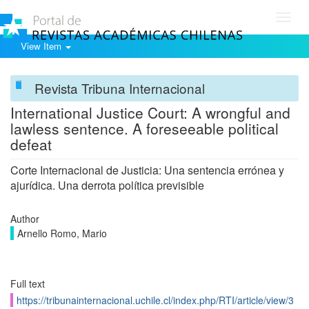
Toggl
navig
View Item
Revista Tribuna Internacional
International Justice Court: A wrongful and
lawless sentence. A foreseeable political
defeat
Corte Internacional de Justicia: Una sentencia errónea y
ajurídica. Una derrota política previsible
Author
Arnello Romo, Mario
Full text
https://tribunainternacional.uchile.cl/index.php/RTI/article/view/3