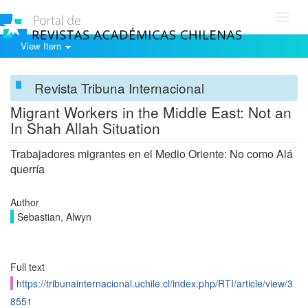
Toggl
navig
View Item
Revista Tribuna Internacional
Migrant Workers in the Middle East: Not an
In Shah Allah Situation
Trabajadores migrantes en el Medio Oriente: No como Alá
querría
Author
Sebastian, Alwyn
Full text
https://tribunainternacional.uchile.cl/index.php/RTI/article/view/3
8551