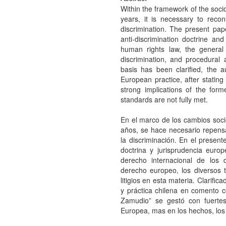
Within the framework of the soci
years, it is necessary to rec
discrimination. The present pap
anti-discrimination doctrine and
human rights law, the general
discrimination, and procedural a
basis has been clarified, the a
European practice, after statin
strong implications of the form
standards are not fully met.
En el marco de los cambios soci
años, se hace necesario repensa
la discriminación. En el present
doctrina y jurisprudencia euro
derecho internacional de los
derecho europeo, los diversos t
litigios en esta materia. Clarifi
y práctica chilena en comento 
Zamudio” se gestó con fuertes
Europea, mas en los hechos, lo