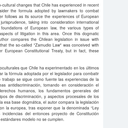
o-cultural changes that Chile has experienced in recent
onsider the formula adopted by lawmakers to combat
er follows as its source the experiences of European
 jurisprudence, taking into consideration international
 foundations of European law, the various types of
spects of litigation in this area. Once this dogmatic
uthor compares the Chilean legislation in issue with
g that the so-called "Zamudio Law" was conceived with
er European Constitutional Treaty, but in fact, these
oculturales que Chile ha experimentado en los últimos
r la fórmula adoptada por el legislador para combatir
e trabajo se sigue como fuente las experiencias de la
peas antidiscriminación, tomando en consideración el
 derechos humanos, los fundamentos generales del
ipos de discriminación, y aspectos procesales de los
cada esa base dogmática, el autor compara la legislación
con la europea, tras exponer que la denominada “Ley
 incidencias del entonces proyecto de Constitución
s estándares modelo no se cumplen.