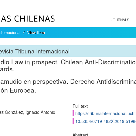
JOURNALS
nternacional
View Item
vista Tribuna Internacional
io Law in prospect. Chilean Anti-Discriminat
ards.
amudio en perspectiva. Derecho Antidiscrimina
ión Europea.
Full text
z González, Ignacio Antonio
https://tribunainternacional.uch
10.5354/0719-482X.2019.5196
Abstract