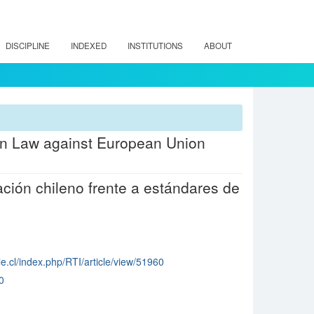
DISCIPLINE
INDEXED
INSTITUTIONS
ABOUT
ion Law against European Union
ción chileno frente a estándares de
ile.cl/index.php/RTI/article/view/51960
0