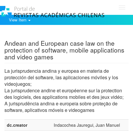
Toggl
navig
View Item
Show simple item record
Andean and European case law on the
protection of software, mobile applications
and video games
La jurisprudencia andina y europea en materia de
protección del software, las aplicaciones móviles y los
videojuegos;
La jurisprudence andine et européenne sur la protection
des logiciels, des applications mobiles et des jeux vidéo;
A jurisprudência andina e europeia sobre proteção de
software, aplicativos móveis e videogames
dc.creator
Indacochea Jauregui, Juan Manuel