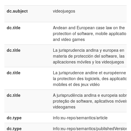
dc.subject
videojuegos
dc.title
Andean and European case law on the
protection of software, mobile applications
and video games
dc.title
La jurisprudencia andina y europea en
materia de protección del software, las
aplicaciones móviles y los videojuegos
dc.title
La jurisprudence andine et européenne s
la protection des logiciels, des application
mobiles et des jeux vidéo
dc.title
A jurisprudência andina e europeia sobre
proteção de software, aplicativos móveis 
videogames
dc.type
info:eu-repo/semantics/article
dc.type
info:eu-repo/semantics/publishedVersion