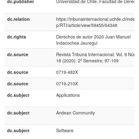
dc.publisher
Universidad de Chile. Facultad de Derech
dc.relation
https://tribunainternacional.uchile.cl/index
p/RTI/article/view/59455/64348
dc.rights
Derechos de autor 2020 Juan Manuel
Indacochea Jauregui
dc.source
Revista Tribuna Internacional; Vol. 9 Núm.
18 (2020): 2º Semestre; 97-109
dc.source
0719-482X
dc.source
0719-210X
dc.subject
Applications
dc.subject
Andean Community
dc.subject
Software