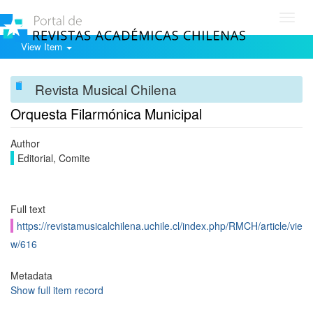
Toggl
navig
View Item
Revista Musical Chilena
Orquesta Filarmónica Municipal
Author
Editorial, Comite
Full text
https://revistamusicalchilena.uchile.cl/index.php/RMCH/article/vie
w/616
Metadata
Show full item record